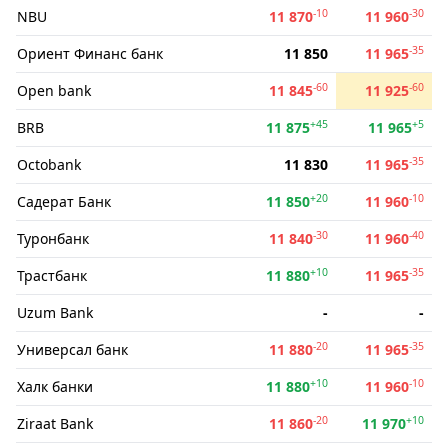
-10
-30
NBU
11 870
11 960
-35
Ориент Финанс банк
11 850
11 965
-60
-60
Open bank
11 845
11 925
+45
+5
BRB
11 875
11 965
-35
Octobank
11 830
11 965
+20
-10
Садерат Банк
11 850
11 960
-30
-40
Туронбанк
11 840
11 960
+10
-35
Трастбанк
11 880
11 965
Uzum Bank
-
-
-20
-35
Универсал банк
11 880
11 965
+10
-10
Халк банки
11 880
11 960
-20
+10
Ziraat Bank
11 860
11 970