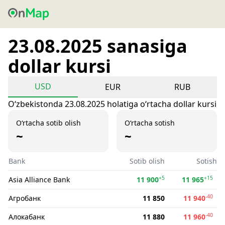
23.08.2025 sanasiga
dollar kursi
USD
EUR
RUB
Oʻzbekistonda 23.08.2025 holatiga oʻrtacha dollar kursi
O‘rtacha sotib olish
O‘rtacha sotish
~
~
Bank
Sotib olish
Sotish
+5
+15
Asia Alliance Bank
11 900
11 965
-40
Агробанк
11 850
11 940
-40
Алокабанк
11 880
11 960