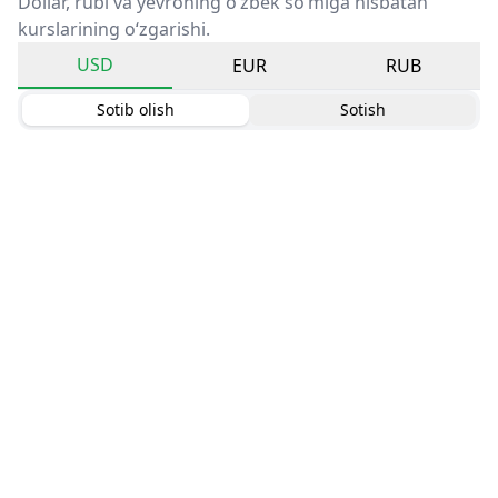
Dollar, rubl va yevroning o‘zbek so‘miga nisbatan
kurslarining o‘zgarishi.
USD
EUR
RUB
Sotib olish
Sotish