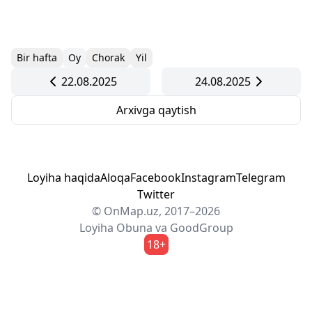
Bir hafta
Oy
Chorak
Yil
22.08.2025
24.08.2025
Arxivga qaytish
Loyiha haqida
Aloqa
Facebook
Instagram
Telegram
Twitter
© OnMap.uz, 2017–2026
Loyiha
Obuna
va
GoodGroup
18+