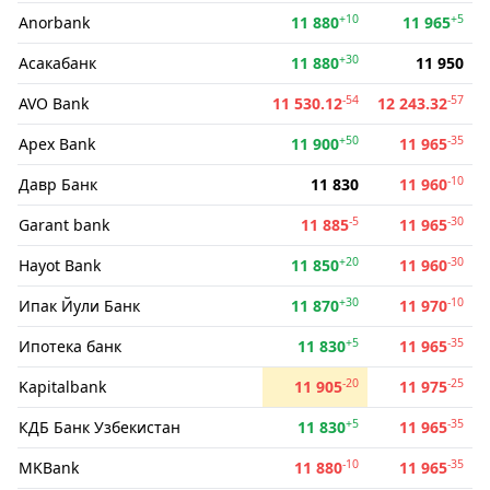
+10
+5
Anorbank
11 880
11 965
+30
Асакабанк
11 880
11 950
-54
-57
AVO Bank
11 530.12
12 243.32
+50
-35
Apex Bank
11 900
11 965
-10
Давр Банк
11 830
11 960
-5
-30
Garant bank
11 885
11 965
+20
-30
Hayot Bank
11 850
11 960
+30
-10
Ипак Йули Банк
11 870
11 970
+5
-35
Ипотека банк
11 830
11 965
-20
-25
Kapitalbank
11 905
11 975
+5
-35
КДБ Банк Узбекистан
11 830
11 965
-10
-35
MKBank
11 880
11 965