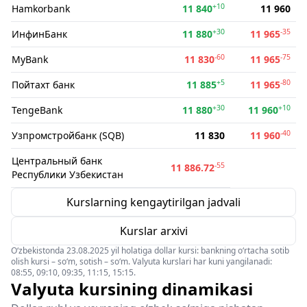
+10
Hamkorbank
11 840
11 960
+30
-35
ИнфинБанк
11 880
11 965
-60
-75
MyBank
11 830
11 965
+5
-80
Пойтахт банк
11 885
11 965
+30
+10
TengeBank
11 880
11 960
-40
Узпромстройбанк (SQB)
11 830
11 960
Центральный банк
-55
11 886.72
Республики Узбекистан
Kurslarning kengaytirilgan jadvali
Kurslar arxivi
O‘zbekistonda 23.08.2025 yil holatiga dollar kursi: bankning o‘rtacha sotib
olish kursi – so‘m, sotish – so‘m. Valyuta kurslari har kuni yangilanadi:
08:55, 09:10, 09:35, 11:15, 15:15.
Valyuta kursining dinamikasi