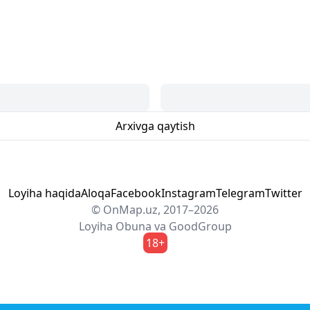
Arxivga qaytish
Loyiha haqida
Aloqa
Facebook
Instagram
Telegram
Twitter
© OnMap.uz, 2017–2026
Loyiha
Obuna
va
GoodGroup
18+