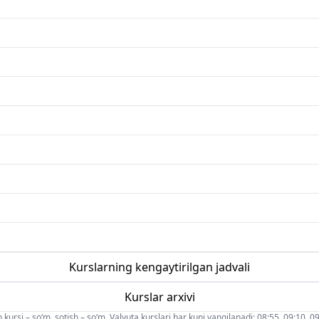
Kurslarning kengaytirilgan jadvali
Kurslar arxivi
 kursi – so‘m, sotish – so‘m. Valyuta kurslari har kuni yangilanadi: 08:55, 09:10, 09