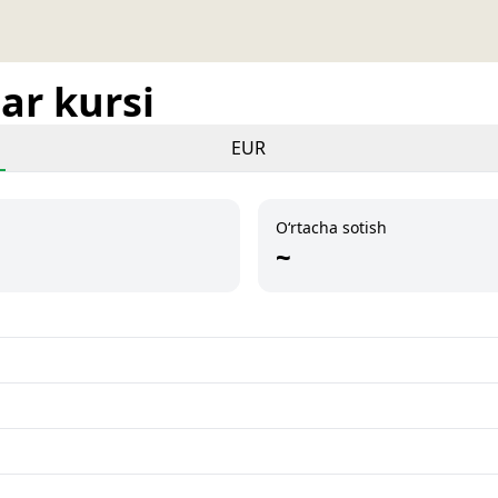
ar kursi
EUR
O‘rtacha sotish
~