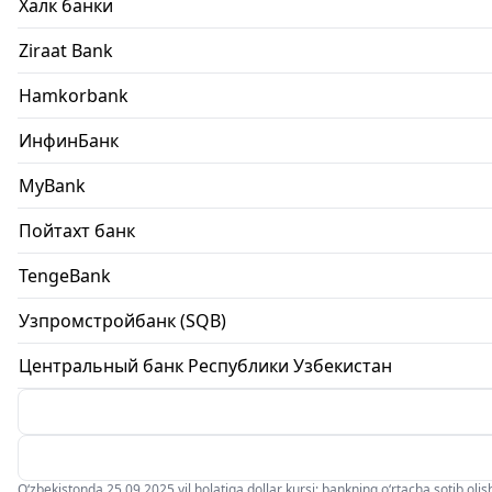
Халк банки
Ziraat Bank
Hamkorbank
ИнфинБанк
MyBank
Пойтахт банк
TengeBank
Узпромстройбанк (SQB)
Центральный банк Республики Узбекистан
O‘zbekistonda 25.09.2025 yil holatiga dollar kursi: bankning o‘rtacha sotib olish