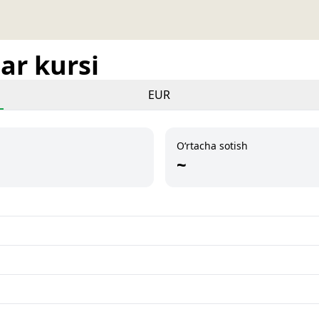
ar kursi
EUR
O‘rtacha sotish
~