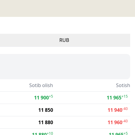
RUB
Sotib olish
Sotish
+5
+15
11 900
11 965
-40
11 850
11 940
-40
11 880
11 960
+10
+5
11 880
11 965