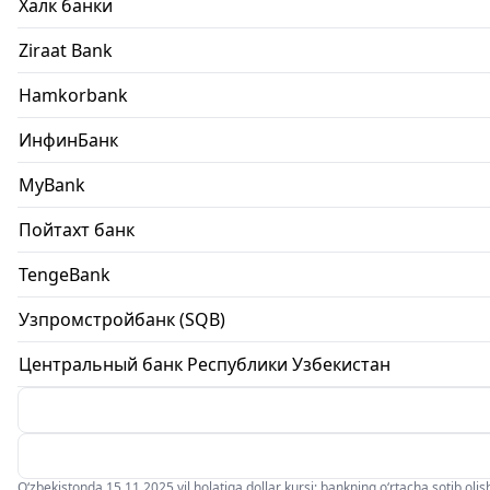
Халк банки
Ziraat Bank
Hamkorbank
ИнфинБанк
MyBank
Пойтахт банк
TengeBank
Узпромстройбанк (SQB)
Центральный банк Республики Узбекистан
O‘zbekistonda 15.11.2025 yil holatiga dollar kursi: bankning o‘rtacha sotib olish