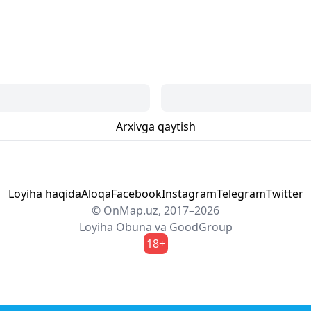
Arxivga qaytish
Loyiha haqida
Aloqa
Facebook
Instagram
Telegram
Twitter
© OnMap.uz, 2017–2026
Loyiha
Obuna
va
GoodGroup
18+