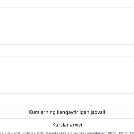
Kurslarning kengaytirilgan jadvali
Kurslar arxivi
 kursi – so‘m, sotish – so‘m. Valyuta kurslari har kuni yangilanadi: 08:55, 09:10, 09