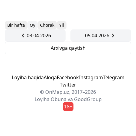
Bir hafta
Oy
Chorak
Yil
03.04.2026
05.04.2026
Arxivga qaytish
Loyiha haqida
Aloqa
Facebook
Instagram
Telegram
Twitter
© OnMap.uz, 2017–2026
Loyiha
Obuna
va
GoodGroup
18+