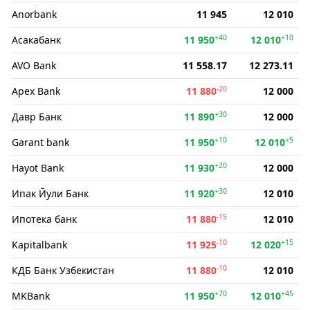
Anorbank
11 945
12 010
+40
+10
Асакабанк
11 950
12 010
AVO Bank
11 558.17
12 273.11
-20
Apex Bank
11 880
12 000
+30
Давр Банк
11 890
12 000
+10
+5
Garant bank
11 950
12 010
+20
Hayot Bank
11 930
12 000
+30
Ипак Йули Банк
11 920
12 010
-15
Ипотека банк
11 880
12 010
-10
+15
Kapitalbank
11 925
12 020
-10
КДБ Банк Узбекистан
11 880
12 010
+70
+45
MKBank
11 950
12 010