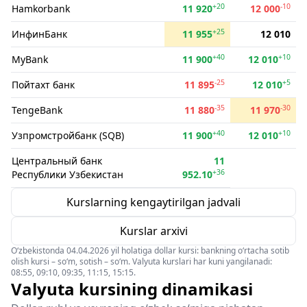
+20
-10
Hamkorbank
11 920
12 000
+25
ИнфинБанк
11 955
12 010
+40
+10
MyBank
11 900
12 010
-25
+5
Пойтахт банк
11 895
12 010
-35
-30
TengeBank
11 880
11 970
+40
+10
Узпромстройбанк (SQB)
11 900
12 010
Центральный банк
11
+36
Республики Узбекистан
952.10
Kurslarning kengaytirilgan jadvali
Kurslar arxivi
O‘zbekistonda 04.04.2026 yil holatiga dollar kursi: bankning o‘rtacha sotib
olish kursi – so‘m, sotish – so‘m. Valyuta kurslari har kuni yangilanadi:
08:55, 09:10, 09:35, 11:15, 15:15.
Valyuta kursining dinamikasi