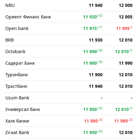
NBU
11 940
12 000
+50
Ориент Финанс банк
11 920
12 005
+11
-5
Open bank
11 915
11 995
BRB
11 930
12 010
+30
+5
Octobank
11 890
12 010
+30
Садерат Банк
11 900
11 990
Туронбанк
11 900
12 010
Трастбанк
11 940
12 010
Uzum Bank
-
-
+35
+5
Универсал банк
11 950
12 010
-30
-20
Халк банки
11 880
11 980
+50
Ziraat Bank
11 950
12 010