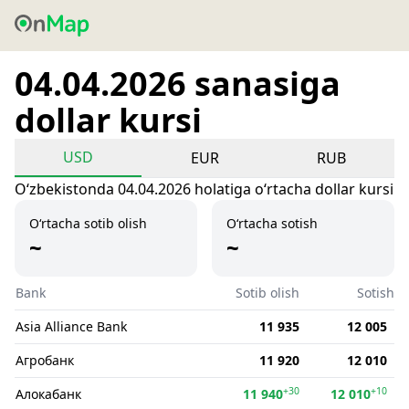
04.04.2026 sanasiga
dollar kursi
USD
EUR
RUB
Oʻzbekistonda 04.04.2026 holatiga oʻrtacha dollar kursi
O‘rtacha sotib olish
O‘rtacha sotish
~
~
Bank
Sotib olish
Sotish
Asia Alliance Bank
11 935
12 005
Агробанк
11 920
12 010
+30
+10
Алокабанк
11 940
12 010