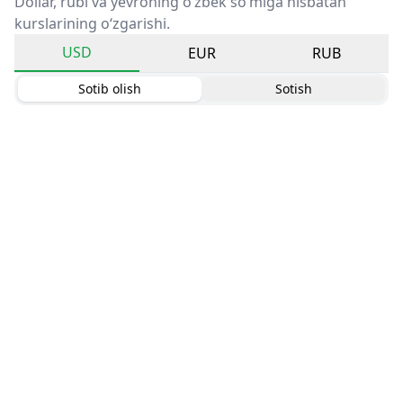
Dollar, rubl va yevroning o‘zbek so‘miga nisbatan
kurslarining o‘zgarishi.
USD
EUR
RUB
Sotib olish
Sotish