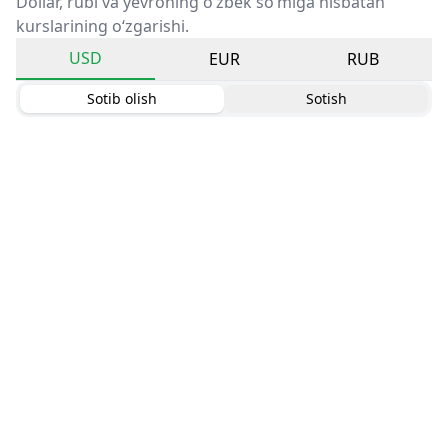
Dollar, rubl va yevroning o‘zbek so‘miga nisbatan
kurslarining o‘zgarishi.
USD
EUR
RUB
Sotib olish
Sotish