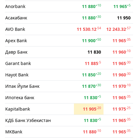
+10
+5
Anorbank
11 880
11 965
+30
Асакабанк
11 880
11 950
-54
-57
AVO Bank
11 530.12
12 243.32
+50
-35
Apex Bank
11 900
11 965
-10
Давр Банк
11 830
11 960
-5
-30
Garant bank
11 885
11 965
+20
-30
Hayot Bank
11 850
11 960
+30
-10
Ипак Йули Банк
11 870
11 970
+5
-35
Ипотека банк
11 830
11 965
-20
-25
Kapitalbank
11 905
11 975
+5
-35
КДБ Банк Узбекистан
11 830
11 965
-10
-35
MKBank
11 880
11 965