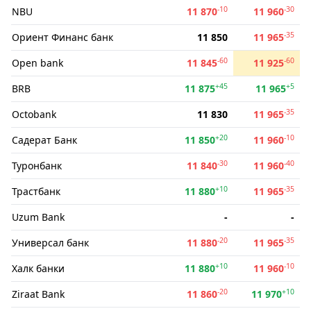
-10
-30
NBU
11 870
11 960
-35
Ориент Финанс банк
11 850
11 965
-60
-60
Open bank
11 845
11 925
+45
+5
BRB
11 875
11 965
-35
Octobank
11 830
11 965
+20
-10
Садерат Банк
11 850
11 960
-30
-40
Туронбанк
11 840
11 960
+10
-35
Трастбанк
11 880
11 965
Uzum Bank
-
-
-20
-35
Универсал банк
11 880
11 965
+10
-10
Халк банки
11 880
11 960
-20
+10
Ziraat Bank
11 860
11 970