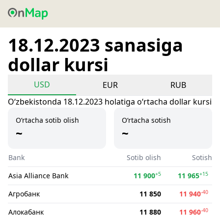
18.12.2023 sanasiga
dollar kursi
USD
EUR
RUB
Oʻzbekistonda 18.12.2023 holatiga oʻrtacha dollar kursi
O‘rtacha sotib olish
O‘rtacha sotish
~
~
Bank
Sotib olish
Sotish
+5
+15
Asia Alliance Bank
11 900
11 965
-40
Агробанк
11 850
11 940
-40
Алокабанк
11 880
11 960