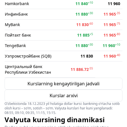
+10
Hamkorbank
11 840
11 960
+30
-35
ИнфинБанк
11 880
11 965
-60
-75
MyBank
11 830
11 965
+5
-80
Пойтахт банк
11 885
11 965
+30
+10
TengeBank
11 880
11 960
-40
Узпромстройбанк (SQB)
11 830
11 960
Центральный банк
-55
11 886.72
Республики Узбекистан
Kurslarning kengaytirilgan jadvali
Kurslar arxivi
O‘zbekistonda 18.12.2023 yil holatiga dollar kursi: bankning o‘rtacha sotib
olish kursi – so‘m, sotish – so‘m. Valyuta kurslari har kuni yangilanadi:
08:55, 09:10, 09:35, 11:15, 15:15.
Valyuta kursining dinamikasi