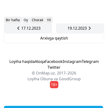
Bir hafta
Oy
Chorak
Yil
17.12.2023
19.12.2023
Arxivga qaytish
Loyiha haqida
Aloqa
Facebook
Instagram
Telegram
Twitter
© OnMap.uz, 2017–2026
Loyiha
Obuna
va
GoodGroup
18+