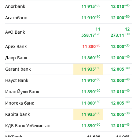
+35
+45
Anorbank
11 915
12 010
+30
+50
Асакабанк
11 910
12 000
11
12
AVO Bank
+28
+30
558.17
273.11
-20
+35
Apex Bank
11 880
12 000
+30
+40
Давр Банк
11 860
12 000
+50
+40
Garant bank
11 935
12 005
+60
+40
Hayot Bank
11 910
12 000
+20
+40
Ипак Йули Банк
11 890
12 010
+30
+40
Ипотека банк
11 860
12 005
+30
+30
Kapitalbank
11 935
12 005
+60
+45
КДБ Банк Узбекистан
11 890
12 010
MKBank
11 880
11 965