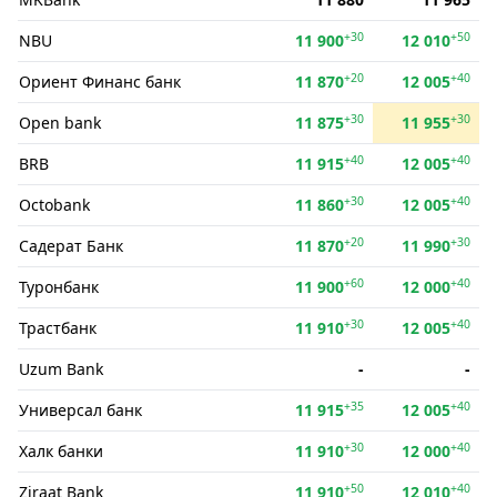
+30
+50
NBU
11 900
12 010
+20
+40
Ориент Финанс банк
11 870
12 005
+30
+30
Open bank
11 875
11 955
+40
+40
BRB
11 915
12 005
+30
+40
Octobank
11 860
12 005
+20
+30
Садерат Банк
11 870
11 990
+60
+40
Туронбанк
11 900
12 000
+30
+40
Трастбанк
11 910
12 005
Uzum Bank
-
-
+35
+40
Универсал банк
11 915
12 005
+30
+40
Халк банки
11 910
12 000
+50
+40
Ziraat Bank
11 910
12 010