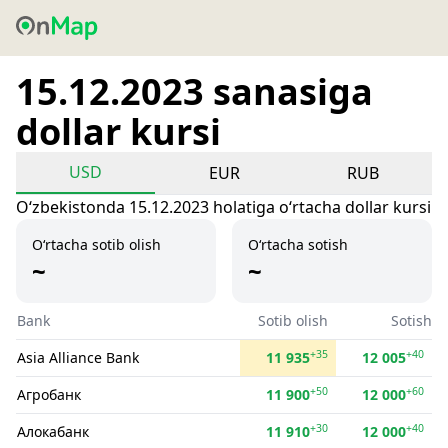
15.12.2023 sanasiga
dollar kursi
USD
EUR
RUB
Oʻzbekistonda 15.12.2023 holatiga oʻrtacha dollar kursi
O‘rtacha sotib olish
O‘rtacha sotish
~
~
Bank
Sotib olish
Sotish
+35
+40
Asia Alliance Bank
11 935
12 005
+50
+60
Агробанк
11 900
12 000
+30
+40
Алокабанк
11 910
12 000