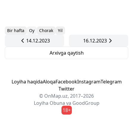
Bir hafta
Oy
Chorak
Yil
14.12.2023
16.12.2023
Arxivga qaytish
Loyiha haqida
Aloqa
Facebook
Instagram
Telegram
Twitter
© OnMap.uz, 2017–2026
Loyiha
Obuna
va
GoodGroup
18+