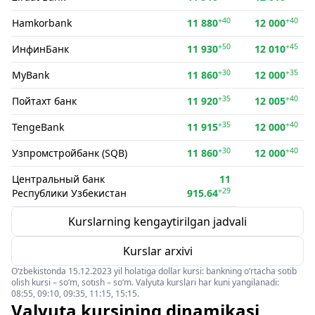
+40
+40
Hamkorbank
11 880
12 000
+50
+45
ИнфинБанк
11 930
12 010
+30
+35
MyBank
11 860
12 000
+35
+40
Пойтахт банк
11 920
12 005
+35
+40
TengeBank
11 915
12 000
+30
+40
Узпромстройбанк (SQB)
11 860
12 000
Центральный банк
11
+29
Республики Узбекистан
915.64
Kurslarning kengaytirilgan jadvali
Kurslar arxivi
O‘zbekistonda 15.12.2023 yil holatiga dollar kursi: bankning o‘rtacha sotib
olish kursi – so‘m, sotish – so‘m. Valyuta kurslari har kuni yangilanadi:
08:55, 09:10, 09:35, 11:15, 15:15.
Valyuta kursining dinamikasi