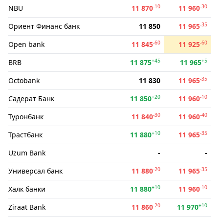
-10
-30
NBU
11 870
11 960
-35
Ориент Финанс банк
11 850
11 965
-60
-60
Open bank
11 845
11 925
+45
+5
BRB
11 875
11 965
-35
Octobank
11 830
11 965
+20
-10
Садерат Банк
11 850
11 960
-30
-40
Туронбанк
11 840
11 960
+10
-35
Трастбанк
11 880
11 965
Uzum Bank
-
-
-20
-35
Универсал банк
11 880
11 965
+10
-10
Халк банки
11 880
11 960
-20
+10
Ziraat Bank
11 860
11 970