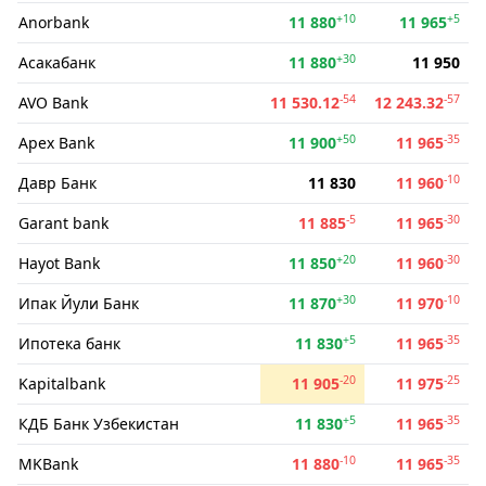
+10
+5
Anorbank
11 880
11 965
+30
Асакабанк
11 880
11 950
-54
-57
AVO Bank
11 530.12
12 243.32
+50
-35
Apex Bank
11 900
11 965
-10
Давр Банк
11 830
11 960
-5
-30
Garant bank
11 885
11 965
+20
-30
Hayot Bank
11 850
11 960
+30
-10
Ипак Йули Банк
11 870
11 970
+5
-35
Ипотека банк
11 830
11 965
-20
-25
Kapitalbank
11 905
11 975
+5
-35
КДБ Банк Узбекистан
11 830
11 965
-10
-35
MKBank
11 880
11 965