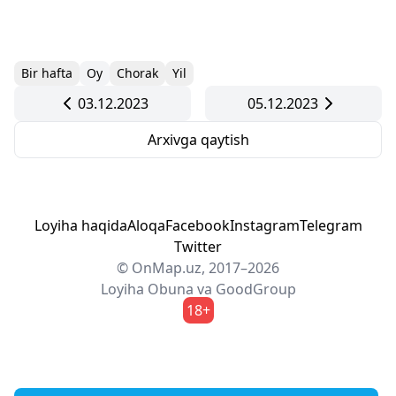
Bir hafta
Oy
Chorak
Yil
03.12.2023
05.12.2023
Arxivga qaytish
Loyiha haqida
Aloqa
Facebook
Instagram
Telegram
Twitter
© OnMap.uz, 2017–2026
Loyiha
Obuna
va
GoodGroup
18+