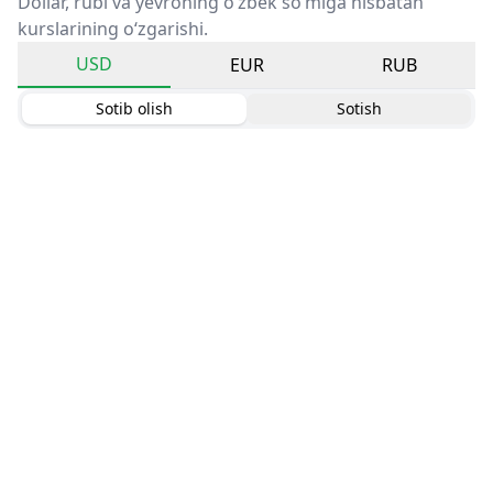
Dollar, rubl va yevroning o‘zbek so‘miga nisbatan
kurslarining o‘zgarishi.
USD
EUR
RUB
Sotib olish
Sotish