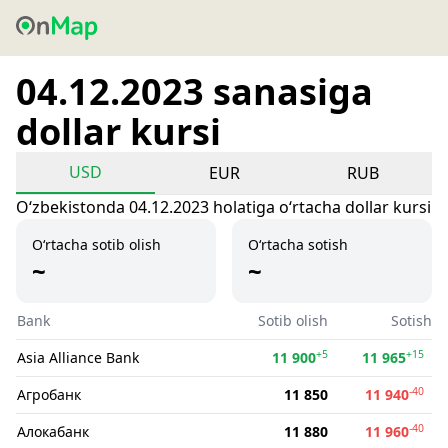
04.12.2023 sanasiga
dollar kursi
USD
EUR
RUB
Oʻzbekistonda 04.12.2023 holatiga oʻrtacha dollar kursi
O‘rtacha sotib olish
O‘rtacha sotish
~
~
Bank
Sotib olish
Sotish
+5
+15
Asia Alliance Bank
11 900
11 965
-40
Агробанк
11 850
11 940
-40
Алокабанк
11 880
11 960