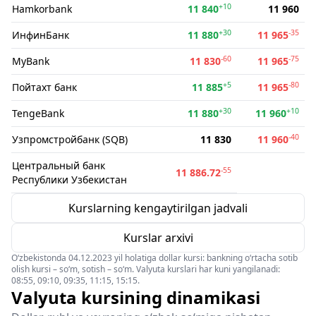
+10
Hamkorbank
11 840
11 960
+30
-35
ИнфинБанк
11 880
11 965
-60
-75
MyBank
11 830
11 965
+5
-80
Пойтахт банк
11 885
11 965
+30
+10
TengeBank
11 880
11 960
-40
Узпромстройбанк (SQB)
11 830
11 960
Центральный банк
-55
11 886.72
Республики Узбекистан
Kurslarning kengaytirilgan jadvali
Kurslar arxivi
O‘zbekistonda 04.12.2023 yil holatiga dollar kursi: bankning o‘rtacha sotib
olish kursi – so‘m, sotish – so‘m. Valyuta kurslari har kuni yangilanadi:
08:55, 09:10, 09:35, 11:15, 15:15.
Valyuta kursining dinamikasi