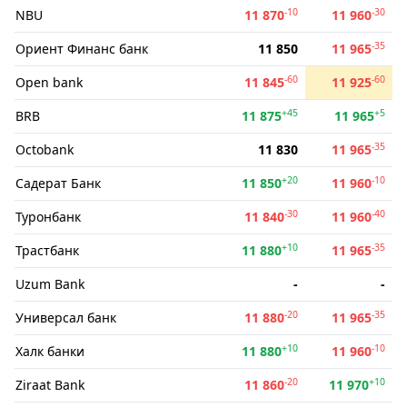
-10
-30
NBU
11 870
11 960
-35
Ориент Финанс банк
11 850
11 965
-60
-60
Open bank
11 845
11 925
+45
+5
BRB
11 875
11 965
-35
Octobank
11 830
11 965
+20
-10
Садерат Банк
11 850
11 960
-30
-40
Туронбанк
11 840
11 960
+10
-35
Трастбанк
11 880
11 965
Uzum Bank
-
-
-20
-35
Универсал банк
11 880
11 965
+10
-10
Халк банки
11 880
11 960
-20
+10
Ziraat Bank
11 860
11 970