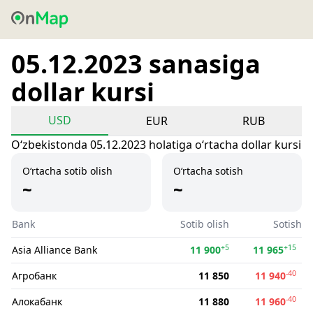
05.12.2023 sanasiga
dollar kursi
USD
EUR
RUB
Oʻzbekistonda 05.12.2023 holatiga oʻrtacha dollar kursi
O‘rtacha sotib olish
O‘rtacha sotish
~
~
Bank
Sotib olish
Sotish
+5
+15
Asia Alliance Bank
11 900
11 965
-40
Агробанк
11 850
11 940
-40
Алокабанк
11 880
11 960