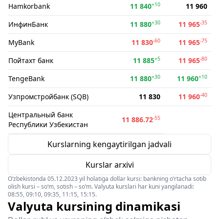
+10
Hamkorbank
11 840
11 960
+30
-35
ИнфинБанк
11 880
11 965
-60
-75
MyBank
11 830
11 965
+5
-80
Пойтахт банк
11 885
11 965
+30
+10
TengeBank
11 880
11 960
-40
Узпромстройбанк (SQB)
11 830
11 960
Центральный банк
-55
11 886.72
Республики Узбекистан
Kurslarning kengaytirilgan jadvali
Kurslar arxivi
O‘zbekistonda 05.12.2023 yil holatiga dollar kursi: bankning o‘rtacha sotib
olish kursi – so‘m, sotish – so‘m. Valyuta kurslari har kuni yangilanadi:
08:55, 09:10, 09:35, 11:15, 15:15.
Valyuta kursining dinamikasi