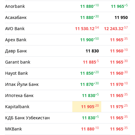
+10
+5
Anorbank
11 880
11 965
+30
Асакабанк
11 880
11 950
-54
-57
AVO Bank
11 530.12
12 243.32
+50
-35
Apex Bank
11 900
11 965
-10
Давр Банк
11 830
11 960
-5
-30
Garant bank
11 885
11 965
+20
-30
Hayot Bank
11 850
11 960
+30
-10
Ипак Йули Банк
11 870
11 970
+5
-35
Ипотека банк
11 830
11 965
-20
-25
Kapitalbank
11 905
11 975
+5
-35
КДБ Банк Узбекистан
11 830
11 965
-10
-35
MKBank
11 880
11 965