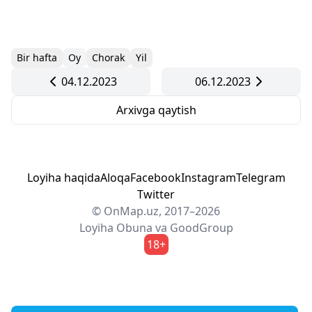
Bir hafta
Oy
Chorak
Yil
04.12.2023
06.12.2023
Arxivga qaytish
Loyiha haqida
Aloqa
Facebook
Instagram
Telegram
Twitter
© OnMap.uz, 2017–2026
Loyiha
Obuna
va
GoodGroup
18+