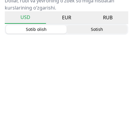
Dollar, rubl va yevroning o‘zbek so‘miga nisbatan
kurslarining o‘zgarishi.
USD
EUR
RUB
Sotib olish
Sotish