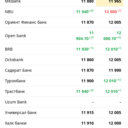
MKBank
11 880
11 965
+40
-10
NBU
11 940
12 000
Ориент Финанс банк
11 870
12 005
11
12
Open bank
+29
+45
904.10
000.10
+15
+5
BRB
11 930
12 010
Octobank
11 860
12 005
Садерат Банк
11 870
11 990
+10
Туронбанк
11 900
12 010
+30
+5
Трастбанк
11 940
12 010
Uzum Bank
-
-
Универсал банк
11 915
12 005
Халк банки
11 910
12 000