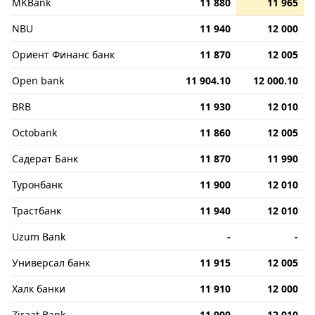
MKBank
11 880
11 965
NBU
11 940
12 000
Ориент Финанс банк
11 870
12 005
Open bank
11 904.10
12 000.10
BRB
11 930
12 010
Octobank
11 860
12 005
Садерат Банк
11 870
11 990
Туронбанк
11 900
12 010
Трастбанк
11 940
12 010
Uzum Bank
-
-
Универсал банк
11 915
12 005
Халк банки
11 910
12 000
Ziraat Bank
11 900
12 010