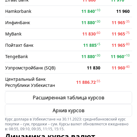
+10
Hamkorbank
11 840
11 960
+30
-35
ИнфинБанк
11 880
11 965
-60
-75
MyBank
11 830
11 965
+5
-80
Пойтахт банк
11 885
11 965
+30
+10
TengeBank
11 880
11 960
-40
Узпромстройбанк (SQB)
11 830
11 960
Центральный банк
-55
11 886.72
Республики Узбекистан
Расширенная таблица курсов
Архив курсов
Курс доллара в Узбекистане на 30.11.2023: среднебанковский курс
покупки – сум, продажи – сум. Курсы валют обновляются ежедневно
в: 08:55, 09:10, 09:35, 11:15, 15:15.
Динамика курса валют