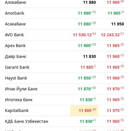
-40
Алокабанк
11 880
11 960
+10
+5
Anorbank
11 880
11 965
+30
Асакабанк
11 880
11 950
-54
-57
AVO Bank
11 530.12
12 243.32
+50
-35
Apex Bank
11 900
11 965
-10
Давр Банк
11 830
11 960
-5
-30
Garant bank
11 885
11 965
+20
-30
Hayot Bank
11 850
11 960
+30
-10
Ипак Йули Банк
11 870
11 970
+5
-35
Ипотека банк
11 830
11 965
-20
-25
Kapitalbank
11 905
11 975
+5
-35
КДБ Банк Узбекистан
11 830
11 965
-10
-35