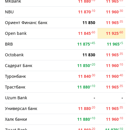
MKBank
11 880
11 965
-10
-30
NBU
11 870
11 960
-35
Ориент Финанс банк
11 850
11 965
-60
-60
Open bank
11 845
11 925
+45
+5
BRB
11 875
11 965
-35
Octobank
11 830
11 965
+20
-10
Садерат Банк
11 850
11 960
-30
-40
Туронбанк
11 840
11 960
+10
-35
Трастбанк
11 880
11 965
Uzum Bank
-
-
-20
-35
Универсал банк
11 880
11 965
+10
-10
Халк банки
11 880
11 960
-20
+10
Ziraat Bank
11 860
11 970