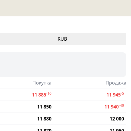
RUB
Покупка
Продажа
-10
-5
11 885
11 945
-40
11 850
11 940
11 880
12 000
11 870
11 960