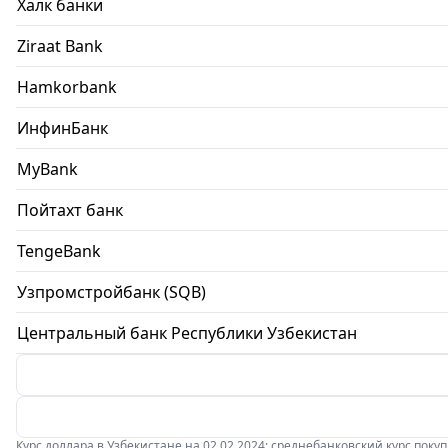
Халк банки
Ziraat Bank
Hamkorbank
ИнфинБанк
MyBank
Пойтахт банк
TengeBank
Узпромстройбанк (SQB)
Центральный банк Республики Узбекистан
Курс доллара в Узбекистане на 02.02.2024: среднебанковский курс покупки