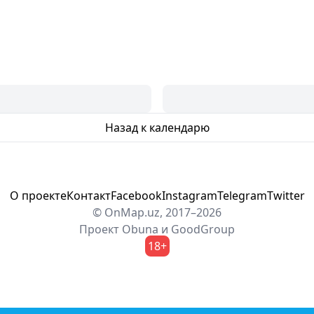
Назад к календарю
О проекте
Контакт
Facebook
Instagram
Telegram
Twitter
© OnMap.uz, 2017–2026
Проект
Obuna
и
GoodGroup
18+