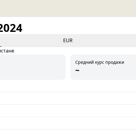
2024
EUR
истане
Средний курс продажи
~