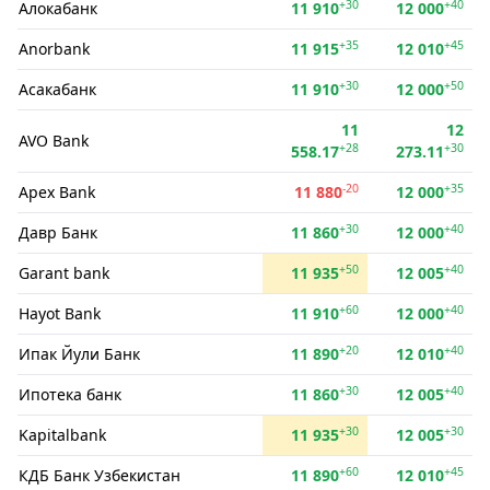
+30
+40
Алокабанк
11 910
12 000
+35
+45
Anorbank
11 915
12 010
+30
+50
Асакабанк
11 910
12 000
11
12
AVO Bank
+28
+30
558.17
273.11
-20
+35
Apex Bank
11 880
12 000
+30
+40
Давр Банк
11 860
12 000
+50
+40
Garant bank
11 935
12 005
+60
+40
Hayot Bank
11 910
12 000
+20
+40
Ипак Йули Банк
11 890
12 010
+30
+40
Ипотека банк
11 860
12 005
+30
+30
Kapitalbank
11 935
12 005
+60
+45
КДБ Банк Узбекистан
11 890
12 010