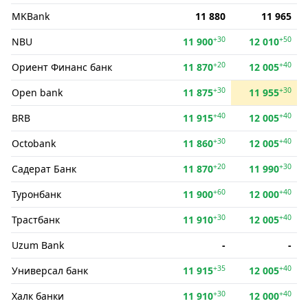
MKBank
11 880
11 965
+30
+50
NBU
11 900
12 010
+20
+40
Ориент Финанс банк
11 870
12 005
+30
+30
Open bank
11 875
11 955
+40
+40
BRB
11 915
12 005
+30
+40
Octobank
11 860
12 005
+20
+30
Садерат Банк
11 870
11 990
+60
+40
Туронбанк
11 900
12 000
+30
+40
Трастбанк
11 910
12 005
Uzum Bank
-
-
+35
+40
Универсал банк
11 915
12 005
+30
+40
Халк банки
11 910
12 000