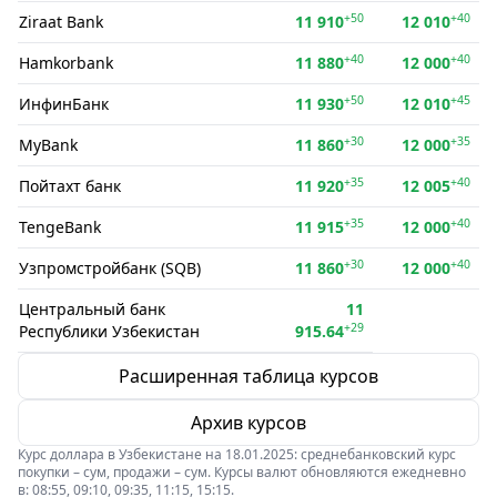
+50
+40
Ziraat Bank
11 910
12 010
+40
+40
Hamkorbank
11 880
12 000
+50
+45
ИнфинБанк
11 930
12 010
+30
+35
MyBank
11 860
12 000
+35
+40
Пойтахт банк
11 920
12 005
+35
+40
TengeBank
11 915
12 000
+30
+40
Узпромстройбанк (SQB)
11 860
12 000
Центральный банк
11
+29
Республики Узбекистан
915.64
Расширенная таблица курсов
Архив курсов
Курс доллара в Узбекистане на 18.01.2025: среднебанковский курс
покупки – сум, продажи – сум. Курсы валют обновляются ежедневно
в: 08:55, 09:10, 09:35, 11:15, 15:15.