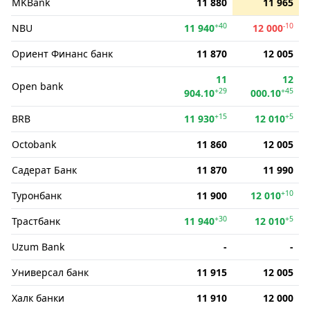
MKBank
11 880
11 965
+40
-10
NBU
11 940
12 000
Ориент Финанс банк
11 870
12 005
11
12
Open bank
+29
+45
904.10
000.10
+15
+5
BRB
11 930
12 010
Octobank
11 860
12 005
Садерат Банк
11 870
11 990
+10
Туронбанк
11 900
12 010
+30
+5
Трастбанк
11 940
12 010
Uzum Bank
-
-
Универсал банк
11 915
12 005
Халк банки
11 910
12 000