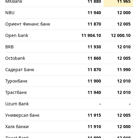
MKBank
11 880
11 965
NBU
11 940
12 000
Ориент Финанс банк
11 870
12 005
Open bank
11 904.10
12 000.10
BRB
11 930
12 010
Octobank
11 860
12 005
Садерат Банк
11 870
11 990
Туронбанк
11 900
12 010
Трастбанк
11 940
12 010
Uzum Bank
-
-
Универсал банк
11 915
12 005
Халк банки
11 910
12 000
Ziraat Bank
11 900
12 010