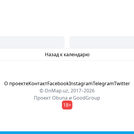
Назад к календарю
О проекте
Контакт
Facebook
Instagram
Telegram
Twitter
© OnMap.uz, 2017–2026
Проект
Obuna
и
GoodGroup
18+