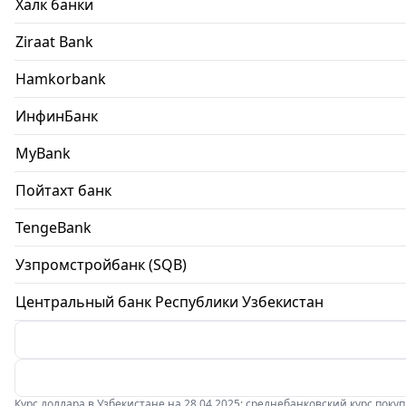
Халк банки
Ziraat Bank
Hamkorbank
ИнфинБанк
MyBank
Пойтахт банк
TengeBank
Узпромстройбанк (SQB)
Центральный банк Республики Узбекистан
Курс доллара в Узбекистане на 28.04.2025: среднебанковский курс покупки