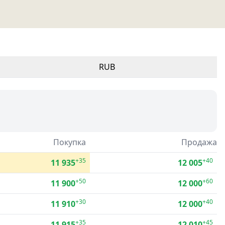
RUB
Покупка
Продажа
+35
+40
11 935
12 005
+50
+60
11 900
12 000
+30
+40
11 910
12 000
+35
+45
11 915
12 010