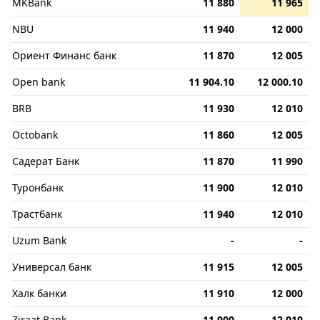
MKBank
11 880
11 965
NBU
11 940
12 000
Ориент Финанс банк
11 870
12 005
Open bank
11 904.10
12 000.10
BRB
11 930
12 010
Octobank
11 860
12 005
Садерат Банк
11 870
11 990
Туронбанк
11 900
12 010
Трастбанк
11 940
12 010
Uzum Bank
-
-
Универсал банк
11 915
12 005
Халк банки
11 910
12 000
Ziraat Bank
11 900
12 010