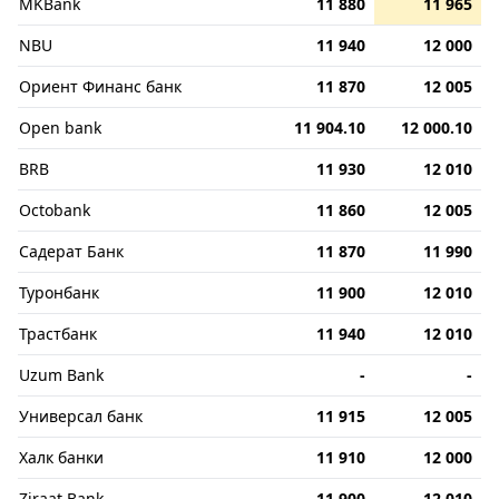
MKBank
11 880
11 965
NBU
11 940
12 000
Ориент Финанс банк
11 870
12 005
Open bank
11 904.10
12 000.10
BRB
11 930
12 010
Octobank
11 860
12 005
Садерат Банк
11 870
11 990
Туронбанк
11 900
12 010
Трастбанк
11 940
12 010
Uzum Bank
-
-
Универсал банк
11 915
12 005
Халк банки
11 910
12 000
Ziraat Bank
11 900
12 010