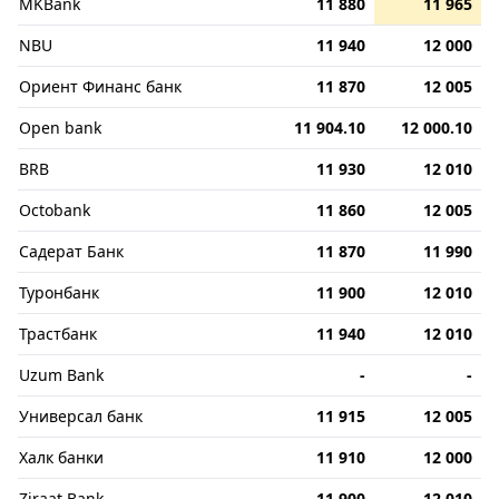
MKBank
11 880
11 965
NBU
11 940
12 000
Ориент Финанс банк
11 870
12 005
Open bank
11 904.10
12 000.10
BRB
11 930
12 010
Octobank
11 860
12 005
Садерат Банк
11 870
11 990
Туронбанк
11 900
12 010
Трастбанк
11 940
12 010
Uzum Bank
-
-
Универсал банк
11 915
12 005
Халк банки
11 910
12 000
Ziraat Bank
11 900
12 010