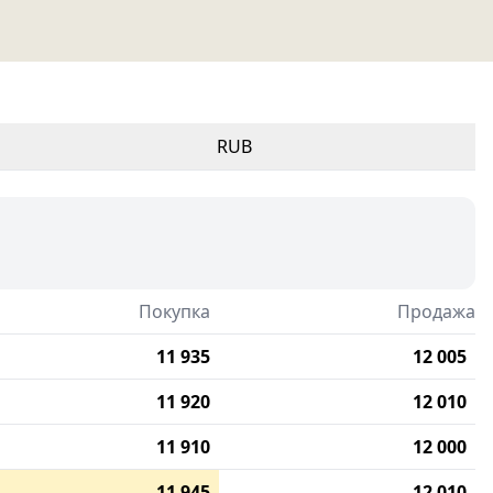
RUB
Покупка
Продажа
11 935
12 005
11 920
12 010
11 910
12 000
11 945
12 010