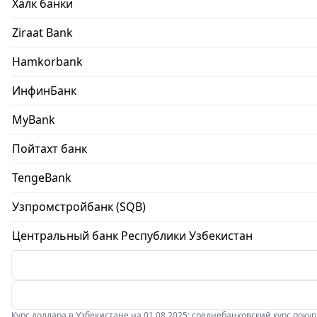
Халк банки
Ziraat Bank
Hamkorbank
ИнфинБанк
MyBank
Пойтахт банк
TengeBank
Узпромстройбанк (SQB)
Центральный банк Республики Узбекистан
Курс доллара в Узбекистане на 01.08.2025: среднебанковский курс покупки