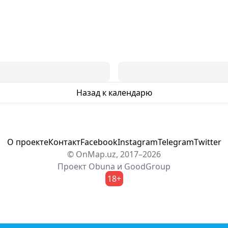
Назад к календарю
О проекте
Контакт
Facebook
Instagram
Telegram
Twitter
© OnMap.uz, 2017–2026
Проект
Obuna
и
GoodGroup
18+