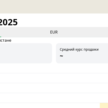
2025
EUR
истане
Средний курс продажи
~