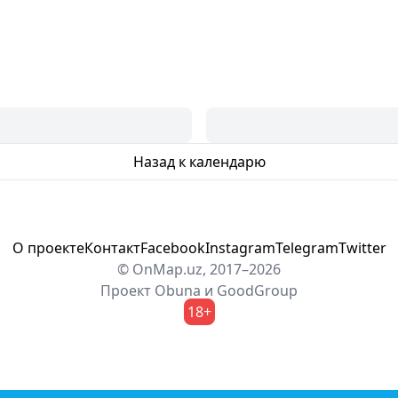
Назад к календарю
О проекте
Контакт
Facebook
Instagram
Telegram
Twitter
© OnMap.uz, 2017–2026
Проект
Obuna
и
GoodGroup
18+