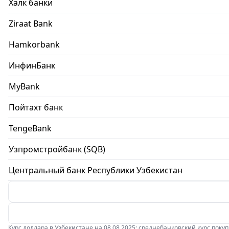
Халк банки
Ziraat Bank
Hamkorbank
ИнфинБанк
MyBank
Пойтахт банк
TengeBank
Узпромстройбанк (SQB)
Центральный банк Республики Узбекистан
Курс доллара в Узбекистане на 08.08.2025: среднебанковский курс покупки