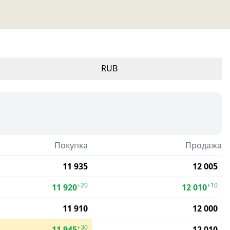
RUB
Покупка
Продажа
11 935
12 005
+20
+10
11 920
12 010
11 910
12 000
+30
11 945
12 010