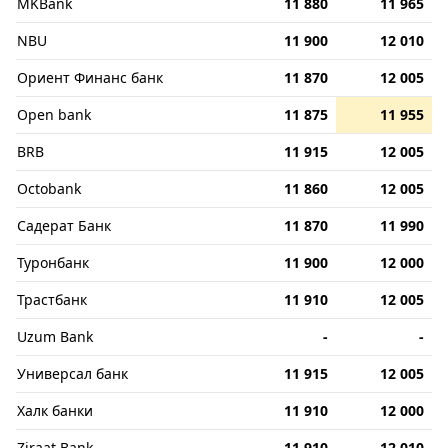
MKBank
11 880
11 965
NBU
11 900
12 010
Ориент Финанс банк
11 870
12 005
Open bank
11 875
11 955
BRB
11 915
12 005
Octobank
11 860
12 005
Садерат Банк
11 870
11 990
Туронбанк
11 900
12 000
Трастбанк
11 910
12 005
Uzum Bank
-
-
Универсал банк
11 915
12 005
Халк банки
11 910
12 000
Ziraat Bank
11 910
12 010