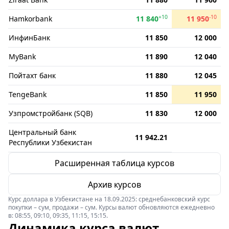
+10
-10
Hamkorbank
11 840
11 950
ИнфинБанк
11 850
12 000
MyBank
11 890
12 040
Пойтахт банк
11 880
12 045
TengeBank
11 850
11 950
Узпромстройбанк (SQB)
11 830
12 000
Центральный банк
11 942.21
Республики Узбекистан
Расширенная таблица курсов
Архив курсов
Курс доллара в Узбекистане на 18.09.2025: среднебанковский курс
покупки – сум, продажи – сум. Курсы валют обновляются ежедневно
в: 08:55, 09:10, 09:35, 11:15, 15:15.
Динамика курса валют