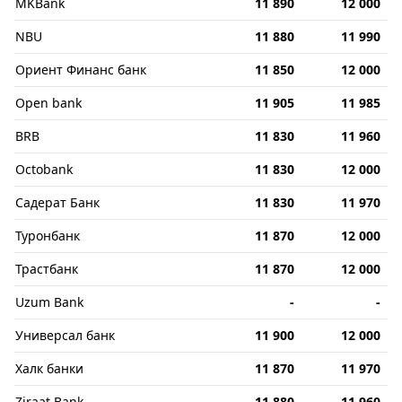
MKBank
11 890
12 000
NBU
11 880
11 990
Ориент Финанс банк
11 850
12 000
Open bank
11 905
11 985
BRB
11 830
11 960
Octobank
11 830
12 000
Садерат Банк
11 830
11 970
Туронбанк
11 870
12 000
Трастбанк
11 870
12 000
Uzum Bank
-
-
Универсал банк
11 900
12 000
Халк банки
11 870
11 970
Ziraat Bank
11 880
11 960