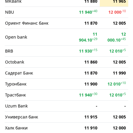
MKBank
11 880
11 965
+40
-10
NBU
11 940
12 000
Ориент Финанс банк
11 870
12 005
11
12
Open bank
+29
+45
904.10
000.10
+15
+5
BRB
11 930
12 010
Octobank
11 860
12 005
Садерат Банк
11 870
11 990
+10
Туронбанк
11 900
12 010
+30
+5
Трастбанк
11 940
12 010
Uzum Bank
-
-
Универсал банк
11 915
12 005
Халк банки
11 910
12 000