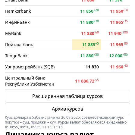
+20
-10
Hamkorbank
11 850
11 950
+30
-35
ИнфинБанк
11 880
11 965
-60
-100
MyBank
11 830
11 940
+5
-80
Пойтахт банк
11 885
11 965
+30
+50
TengeBank
11 880
12 000
-40
Узпромстройбанк (SQB)
11 830
11 960
Центральный банк
-55
11 886.72
Республики Узбекистан
Расширенная таблица курсов
Архив курсов
Курс доллара в Узбекистане на 26.09.2025: среднебанковский курс
покупки – сум, продажи – сум. Курсы валют обновляются ежедневно
в: 08:55, 09:10, 09:35, 11:15, 15:15.
Динамика курса валют