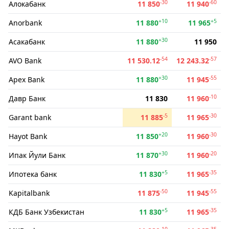
-30
-60
Алокабанк
11 850
11 940
+10
+5
Anorbank
11 880
11 965
+30
Асакабанк
11 880
11 950
-54
-57
AVO Bank
11 530.12
12 243.32
+30
-55
Apex Bank
11 880
11 945
-10
Давр Банк
11 830
11 960
-5
-30
Garant bank
11 885
11 965
+20
-30
Hayot Bank
11 850
11 960
+30
-20
Ипак Йули Банк
11 870
11 960
+5
-35
Ипотека банк
11 830
11 965
-50
-55
Kapitalbank
11 875
11 945
+5
-35
КДБ Банк Узбекистан
11 830
11 965
-10
-35