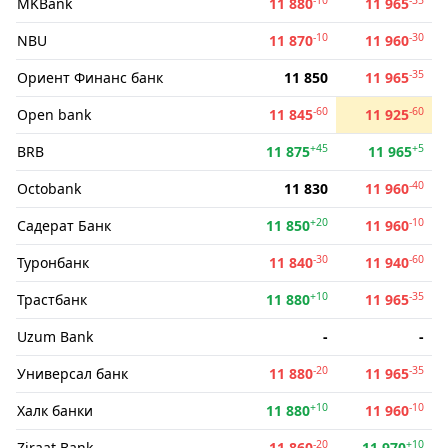
MKBank
11 880
11 965
-10
-30
NBU
11 870
11 960
-35
Ориент Финанс банк
11 850
11 965
-60
-60
Open bank
11 845
11 925
+45
+5
BRB
11 875
11 965
-40
Octobank
11 830
11 960
+20
-10
Садерат Банк
11 850
11 960
-30
-60
Туронбанк
11 840
11 940
+10
-35
Трастбанк
11 880
11 965
Uzum Bank
-
-
-20
-35
Универсал банк
11 880
11 965
+10
-10
Халк банки
11 880
11 960
-20
+10
Ziraat Bank
11 860
11 970