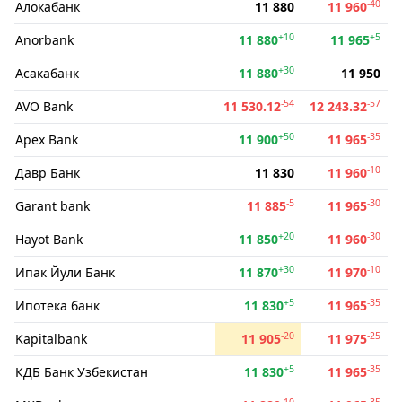
-40
Алокабанк
11 880
11 960
+10
+5
Anorbank
11 880
11 965
+30
Асакабанк
11 880
11 950
-54
-57
AVO Bank
11 530.12
12 243.32
+50
-35
Apex Bank
11 900
11 965
-10
Давр Банк
11 830
11 960
-5
-30
Garant bank
11 885
11 965
+20
-30
Hayot Bank
11 850
11 960
+30
-10
Ипак Йули Банк
11 870
11 970
+5
-35
Ипотека банк
11 830
11 965
-20
-25
Kapitalbank
11 905
11 975
+5
-35
КДБ Банк Узбекистан
11 830
11 965
-10
-35