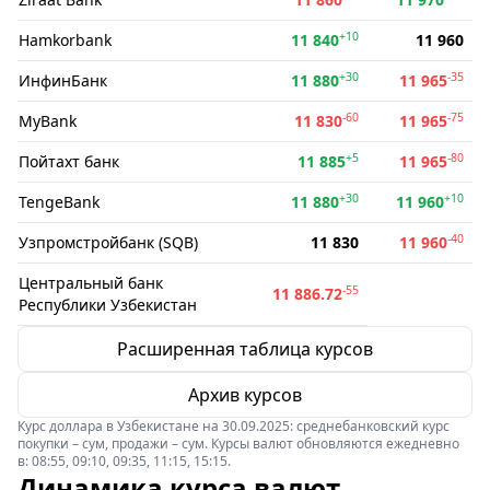
+10
Hamkorbank
11 840
11 960
+30
-35
ИнфинБанк
11 880
11 965
-60
-75
MyBank
11 830
11 965
+5
-80
Пойтахт банк
11 885
11 965
+30
+10
TengeBank
11 880
11 960
-40
Узпромстройбанк (SQB)
11 830
11 960
Центральный банк
-55
11 886.72
Республики Узбекистан
Расширенная таблица курсов
Архив курсов
Курс доллара в Узбекистане на 30.09.2025: среднебанковский курс
покупки – сум, продажи – сум. Курсы валют обновляются ежедневно
в: 08:55, 09:10, 09:35, 11:15, 15:15.
Динамика курса валют