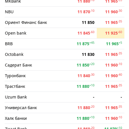
MKBank
11 880
11 965
-10
-30
NBU
11 870
11 960
-35
Ориент Финанс банк
11 850
11 965
-60
-60
Open bank
11 845
11 925
+45
+5
BRB
11 875
11 965
-35
Octobank
11 830
11 965
+20
-10
Садерат Банк
11 850
11 960
-30
-40
Туронбанк
11 840
11 960
+10
-35
Трастбанк
11 880
11 965
Uzum Bank
-
-
-20
-35
Универсал банк
11 880
11 965
+10
-10
Халк банки
11 880
11 960
-20
+10
Ziraat Bank
11 860
11 970