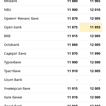
MKBank
11 880
11 965
NBU
11 900
12 010
Ориент Финанс банк
11 870
12 005
Open bank
11 875
11 955
BRB
11 915
12 005
Octobank
11 860
12 005
Садерат Банк
11 870
11 990
Туронбанк
11 900
12 000
Трастбанк
11 910
12 005
Uzum Bank
-
-
Универсал банк
11 915
12 005
Халк банки
11 910
12 000
Ziraat Bank
11 910
12 010