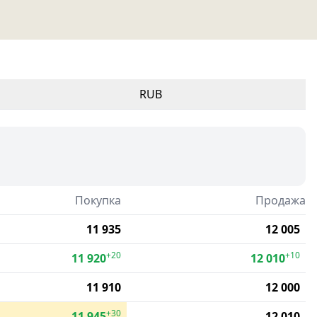
RUB
Покупка
Продажа
11 935
12 005
+20
+10
11 920
12 010
11 910
12 000
+30
11 945
12 010