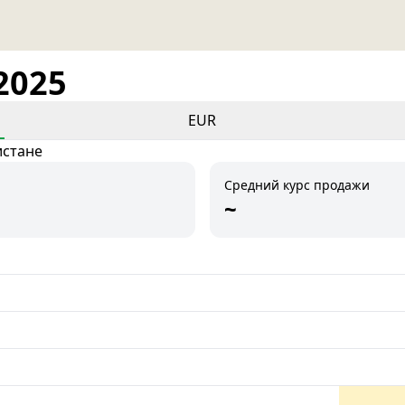
2025
EUR
истане
Средний курс продажи
~