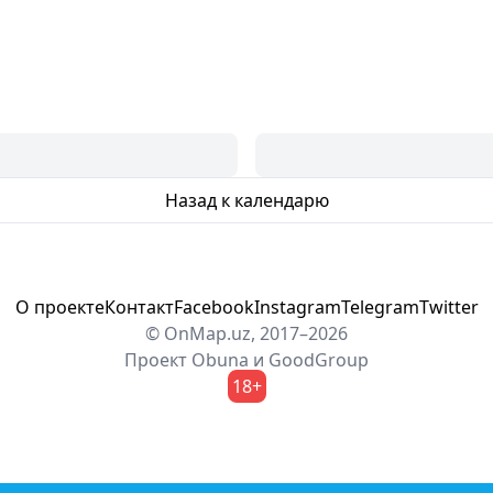
Назад к календарю
О проекте
Контакт
Facebook
Instagram
Telegram
Twitter
© OnMap.uz, 2017–2026
Проект
Obuna
и
GoodGroup
18+