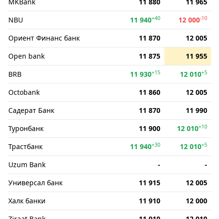
MKBank
11 880
11 965
+40
-10
NBU
11 940
12 000
Ориент Финанс банк
11 870
12 005
Open bank
11 875
11 955
+15
+5
BRB
11 930
12 010
Octobank
11 860
12 005
Садерат Банк
11 870
11 990
+10
Туронбанк
11 900
12 010
+30
+5
Трастбанк
11 940
12 010
Uzum Bank
-
-
Универсал банк
11 915
12 005
Халк банки
11 910
12 000
Ziraat Bank
11 910
12 010