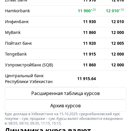
+20
+10
Hamkorbank
11 900
12 010
ИнфинБанк
11 930
12 010
MyBank
11 860
12 000
Пойтахт банк
11 920
12 005
TengeBank
11 915
12 000
Узпромстройбанк (SQB)
11 860
12 000
Центральный банк
11 915.64
Республики Узбекистан
Расширенная таблица курсов
Архив курсов
Курс доллара в Узбекистане на 15.10.2025: среднебанковский курс
покупки – сум, продажи – сум. Курсы валют обновляются ежедневно
в: 08:55, 09:10, 09:35, 11:15, 15:15.
Динамика курса валют