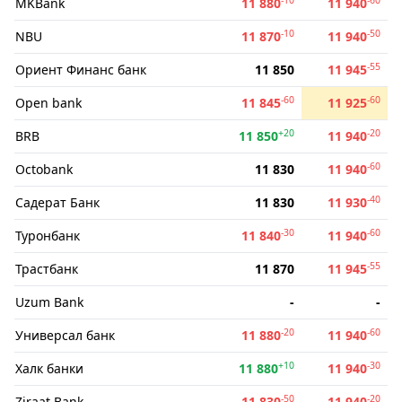
MKBank
11 880
11 940
-10
-50
NBU
11 870
11 940
-55
Ориент Финанс банк
11 850
11 945
-60
-60
Open bank
11 845
11 925
+20
-20
BRB
11 850
11 940
-60
Octobank
11 830
11 940
-40
Садерат Банк
11 830
11 930
-30
-60
Туронбанк
11 840
11 940
-55
Трастбанк
11 870
11 945
Uzum Bank
-
-
-20
-60
Универсал банк
11 880
11 940
+10
-30
Халк банки
11 880
11 940
-50
-20
Ziraat Bank
11 830
11 940