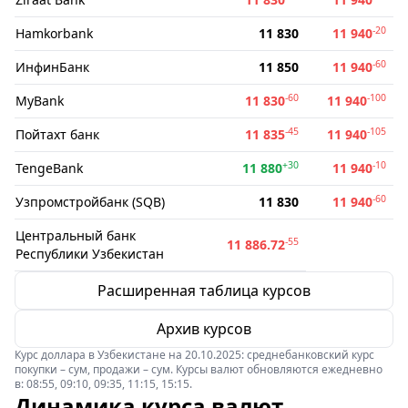
-20
Hamkorbank
11 830
11 940
-60
ИнфинБанк
11 850
11 940
-60
-100
MyBank
11 830
11 940
-45
-105
Пойтахт банк
11 835
11 940
+30
-10
TengeBank
11 880
11 940
-60
Узпромстройбанк (SQB)
11 830
11 940
Центральный банк
-55
11 886.72
Республики Узбекистан
Расширенная таблица курсов
Архив курсов
Курс доллара в Узбекистане на 20.10.2025: среднебанковский курс
покупки – сум, продажи – сум. Курсы валют обновляются ежедневно
в: 08:55, 09:10, 09:35, 11:15, 15:15.
Динамика курса валют