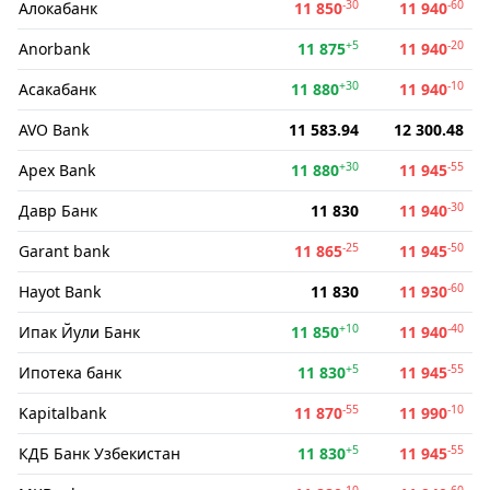
-30
-60
Алокабанк
11 850
11 940
+5
-20
Anorbank
11 875
11 940
+30
-10
Асакабанк
11 880
11 940
AVO Bank
11 583.94
12 300.48
+30
-55
Apex Bank
11 880
11 945
-30
Давр Банк
11 830
11 940
-25
-50
Garant bank
11 865
11 945
-60
Hayot Bank
11 830
11 930
+10
-40
Ипак Йули Банк
11 850
11 940
+5
-55
Ипотека банк
11 830
11 945
-55
-10
Kapitalbank
11 870
11 990
+5
-55
КДБ Банк Узбекистан
11 830
11 945
-10
-60