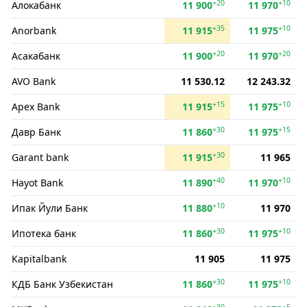
+20
+10
Алокабанк
11 900
11 970
+35
+10
Anorbank
11 915
11 975
+20
+20
Асакабанк
11 900
11 970
AVO Bank
11 530.12
12 243.32
+15
+10
Apex Bank
11 915
11 975
+30
+15
Давр Банк
11 860
11 975
+30
Garant bank
11 915
11 965
+40
+10
Hayot Bank
11 890
11 970
+10
Ипак Йули Банк
11 880
11 970
+30
+10
Ипотека банк
11 860
11 975
Kapitalbank
11 905
11 975
+30
+10
КДБ Банк Узбекистан
11 860
11 975
+30
+5