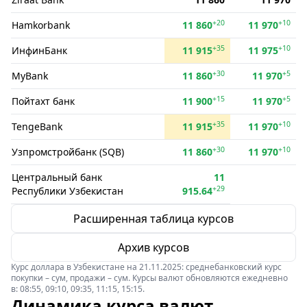
+20
+10
Hamkorbank
11 860
11 970
+35
+10
ИнфинБанк
11 915
11 975
+30
+5
MyBank
11 860
11 970
+15
+5
Пойтахт банк
11 900
11 970
+35
+10
TengeBank
11 915
11 970
+30
+10
Узпромстройбанк (SQB)
11 860
11 970
Центральный банк
11
+29
Республики Узбекистан
915.64
Расширенная таблица курсов
Архив курсов
Курс доллара в Узбекистане на 21.11.2025: среднебанковский курс
покупки – сум, продажи – сум. Курсы валют обновляются ежедневно
в: 08:55, 09:10, 09:35, 11:15, 15:15.
Динамика курса валют