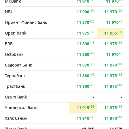
MKBank
11 910
11 970
+30
+10
NBU
11 900
11 970
+20
+5
Ориент Финанс банк
11 870
11 970
+30
+30
Open bank
11 875
11 955
+15
+10
BRB
11 890
11 975
+30
+5
Octobank
11 860
11 970
+20
+10
Садерат Банк
11 870
11 970
+40
+15
Туронбанк
11 880
11 975
+20
+10
Трастбанк
11 900
11 975
Uzum Bank
-
-
+35
+10
Универсал банк
11 915
11 975
+30
+10
Халк банки
11 910
11 970
Ziraat Bank
11 860
11 970