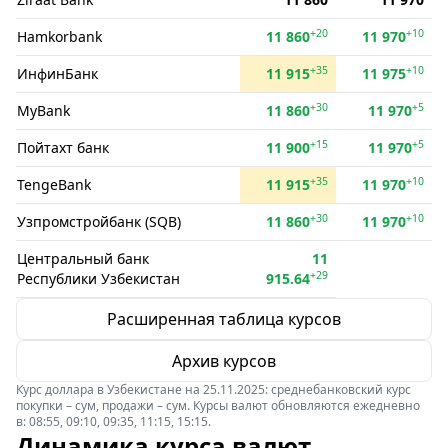
+20
+10
Hamkorbank
11 860
11 970
+35
+10
ИнфинБанк
11 915
11 975
+30
+5
MyBank
11 860
11 970
+15
+5
Пойтахт банк
11 900
11 970
+35
+10
TengeBank
11 915
11 970
+30
+10
Узпромстройбанк (SQB)
11 860
11 970
Центральный банк
11
+29
Республики Узбекистан
915.64
Расширенная таблица курсов
Архив курсов
Курс доллара в Узбекистане на 25.11.2025: среднебанковский курс
покупки – сум, продажи – сум. Курсы валют обновляются ежедневно
в: 08:55, 09:10, 09:35, 11:15, 15:15.
Динамика курса валют