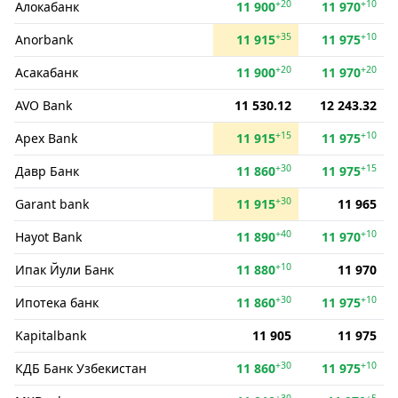
+20
+10
Алокабанк
11 900
11 970
+35
+10
Anorbank
11 915
11 975
+20
+20
Асакабанк
11 900
11 970
AVO Bank
11 530.12
12 243.32
+15
+10
Apex Bank
11 915
11 975
+30
+15
Давр Банк
11 860
11 975
+30
Garant bank
11 915
11 965
+40
+10
Hayot Bank
11 890
11 970
+10
Ипак Йули Банк
11 880
11 970
+30
+10
Ипотека банк
11 860
11 975
Kapitalbank
11 905
11 975
+30
+10
КДБ Банк Узбекистан
11 860
11 975
+30
+5