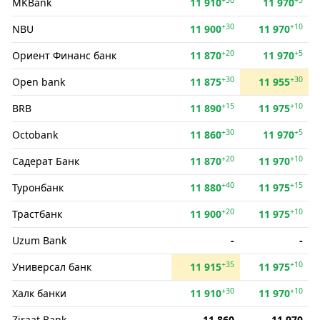
MKBank
11 910
11 970
+30
+10
NBU
11 900
11 970
+20
+5
Ориент Финанс банк
11 870
11 970
+30
+30
Open bank
11 875
11 955
+15
+10
BRB
11 890
11 975
+30
+5
Octobank
11 860
11 970
+20
+10
Садерат Банк
11 870
11 970
+40
+15
Туронбанк
11 880
11 975
+20
+10
Трастбанк
11 900
11 975
Uzum Bank
-
-
+35
+10
Универсал банк
11 915
11 975
+30
+10
Халк банки
11 910
11 970
Ziraat Bank
11 860
11 970