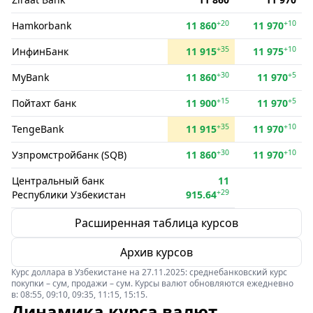
+20
+10
Hamkorbank
11 860
11 970
+35
+10
ИнфинБанк
11 915
11 975
+30
+5
MyBank
11 860
11 970
+15
+5
Пойтахт банк
11 900
11 970
+35
+10
TengeBank
11 915
11 970
+30
+10
Узпромстройбанк (SQB)
11 860
11 970
Центральный банк
11
+29
Республики Узбекистан
915.64
Расширенная таблица курсов
Архив курсов
Курс доллара в Узбекистане на 27.11.2025: среднебанковский курс
покупки – сум, продажи – сум. Курсы валют обновляются ежедневно
в: 08:55, 09:10, 09:35, 11:15, 15:15.
Динамика курса валют