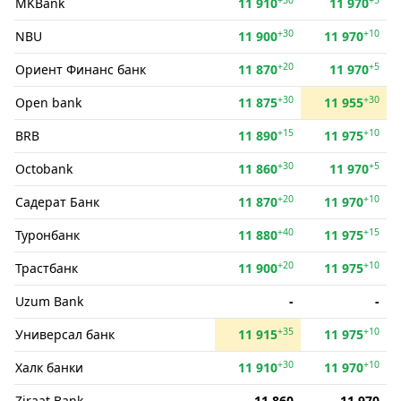
MKBank
11 910
11 970
+30
+10
NBU
11 900
11 970
+20
+5
Ориент Финанс банк
11 870
11 970
+30
+30
Open bank
11 875
11 955
+15
+10
BRB
11 890
11 975
+30
+5
Octobank
11 860
11 970
+20
+10
Садерат Банк
11 870
11 970
+40
+15
Туронбанк
11 880
11 975
+20
+10
Трастбанк
11 900
11 975
Uzum Bank
-
-
+35
+10
Универсал банк
11 915
11 975
+30
+10
Халк банки
11 910
11 970
Ziraat Bank
11 860
11 970