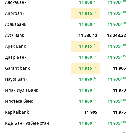
+20
+10
Алокабанк
11 900
11 970
+35
+10
Anorbank
11 915
11 975
+20
+20
Асакабанк
11 900
11 970
AVO Bank
11 530.12
12 243.32
+15
+10
Apex Bank
11 915
11 975
+30
+15
Давр Банк
11 860
11 975
+30
Garant bank
11 915
11 965
+40
+10
Hayot Bank
11 890
11 970
+10
Ипак Йули Банк
11 880
11 970
+30
+10
Ипотека банк
11 860
11 975
Kapitalbank
11 905
11 975
+30
+10
КДБ Банк Узбекистан
11 860
11 975
+30
+5