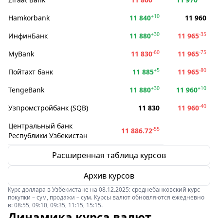
+10
Hamkorbank
11 840
11 960
+30
-35
ИнфинБанк
11 880
11 965
-60
-75
MyBank
11 830
11 965
+5
-80
Пойтахт банк
11 885
11 965
+30
+10
TengeBank
11 880
11 960
-40
Узпромстройбанк (SQB)
11 830
11 960
Центральный банк
-55
11 886.72
Республики Узбекистан
Расширенная таблица курсов
Архив курсов
Курс доллара в Узбекистане на 08.12.2025: среднебанковский курс
покупки – сум, продажи – сум. Курсы валют обновляются ежедневно
в: 08:55, 09:10, 09:35, 11:15, 15:15.
Динамика курса валют