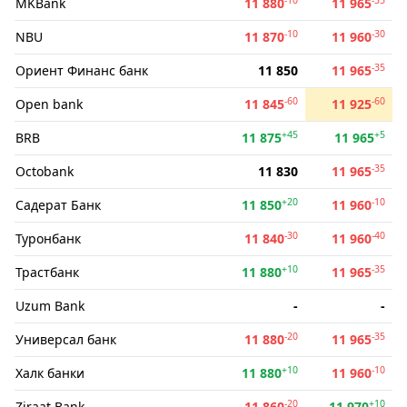
MKBank
11 880
11 965
-10
-30
NBU
11 870
11 960
-35
Ориент Финанс банк
11 850
11 965
-60
-60
Open bank
11 845
11 925
+45
+5
BRB
11 875
11 965
-35
Octobank
11 830
11 965
+20
-10
Садерат Банк
11 850
11 960
-30
-40
Туронбанк
11 840
11 960
+10
-35
Трастбанк
11 880
11 965
Uzum Bank
-
-
-20
-35
Универсал банк
11 880
11 965
+10
-10
Халк банки
11 880
11 960
-20
+10
Ziraat Bank
11 860
11 970