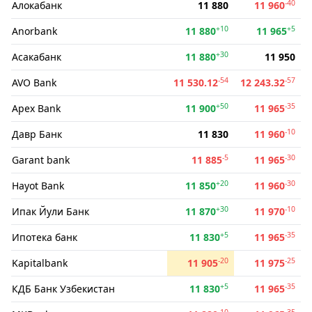
-40
Алокабанк
11 880
11 960
+10
+5
Anorbank
11 880
11 965
+30
Асакабанк
11 880
11 950
-54
-57
AVO Bank
11 530.12
12 243.32
+50
-35
Apex Bank
11 900
11 965
-10
Давр Банк
11 830
11 960
-5
-30
Garant bank
11 885
11 965
+20
-30
Hayot Bank
11 850
11 960
+30
-10
Ипак Йули Банк
11 870
11 970
+5
-35
Ипотека банк
11 830
11 965
-20
-25
Kapitalbank
11 905
11 975
+5
-35
КДБ Банк Узбекистан
11 830
11 965
-10
-35