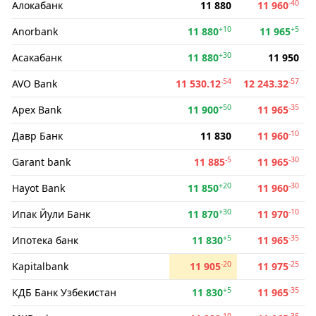
-40
Алокабанк
11 880
11 960
+10
+5
Anorbank
11 880
11 965
+30
Асакабанк
11 880
11 950
-54
-57
AVO Bank
11 530.12
12 243.32
+50
-35
Apex Bank
11 900
11 965
-10
Давр Банк
11 830
11 960
-5
-30
Garant bank
11 885
11 965
+20
-30
Hayot Bank
11 850
11 960
+30
-10
Ипак Йули Банк
11 870
11 970
+5
-35
Ипотека банк
11 830
11 965
-20
-25
Kapitalbank
11 905
11 975
+5
-35
КДБ Банк Узбекистан
11 830
11 965
-10
-35