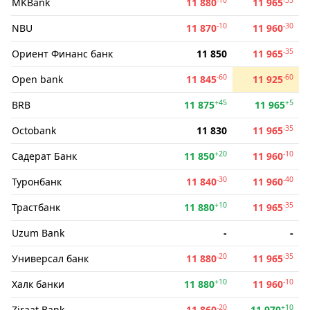
MKBank
11 880
11 965
-10
-30
NBU
11 870
11 960
-35
Ориент Финанс банк
11 850
11 965
-60
-60
Open bank
11 845
11 925
+45
+5
BRB
11 875
11 965
-35
Octobank
11 830
11 965
+20
-10
Садерат Банк
11 850
11 960
-30
-40
Туронбанк
11 840
11 960
+10
-35
Трастбанк
11 880
11 965
Uzum Bank
-
-
-20
-35
Универсал банк
11 880
11 965
+10
-10
Халк банки
11 880
11 960
-20
+10
Ziraat Bank
11 860
11 970