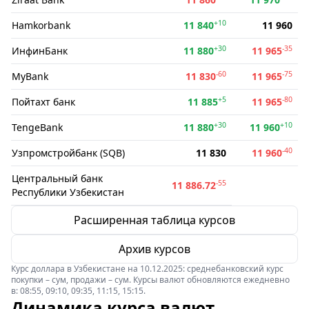
+10
Hamkorbank
11 840
11 960
+30
-35
ИнфинБанк
11 880
11 965
-60
-75
MyBank
11 830
11 965
+5
-80
Пойтахт банк
11 885
11 965
+30
+10
TengeBank
11 880
11 960
-40
Узпромстройбанк (SQB)
11 830
11 960
Центральный банк
-55
11 886.72
Республики Узбекистан
Расширенная таблица курсов
Архив курсов
Курс доллара в Узбекистане на 10.12.2025: среднебанковский курс
покупки – сум, продажи – сум. Курсы валют обновляются ежедневно
в: 08:55, 09:10, 09:35, 11:15, 15:15.
Динамика курса валют