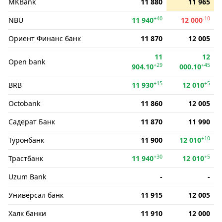
MKBank
11 880
11 965
+40
-10
NBU
11 940
12 000
Ориент Финанс банк
11 870
12 005
11
12
Open bank
+29
+45
904.10
000.10
+15
+5
BRB
11 930
12 010
Octobank
11 860
12 005
Садерат Банк
11 870
11 990
+10
Туронбанк
11 900
12 010
+30
+5
Трастбанк
11 940
12 010
Uzum Bank
-
-
Универсал банк
11 915
12 005
Халк банки
11 910
12 000