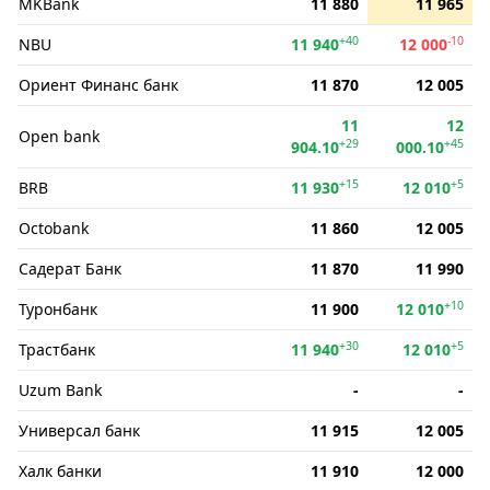
MKBank
11 880
11 965
+40
-10
NBU
11 940
12 000
Ориент Финанс банк
11 870
12 005
11
12
Open bank
+29
+45
904.10
000.10
+15
+5
BRB
11 930
12 010
Octobank
11 860
12 005
Садерат Банк
11 870
11 990
+10
Туронбанк
11 900
12 010
+30
+5
Трастбанк
11 940
12 010
Uzum Bank
-
-
Универсал банк
11 915
12 005
Халк банки
11 910
12 000