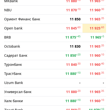
MKBank
11 880
11 965
-10
-30
NBU
11 870
11 960
-35
Ориент Финанс банк
11 850
11 965
-60
-60
Open bank
11 845
11 925
+45
+5
BRB
11 875
11 965
-35
Octobank
11 830
11 965
+20
-10
Садерат Банк
11 850
11 960
-30
-40
Туронбанк
11 840
11 960
+10
-35
Трастбанк
11 880
11 965
Uzum Bank
-
-
-20
-35
Универсал банк
11 880
11 965
+10
-10
Халк банки
11 880
11 960
-20
+10
Ziraat Bank
11 860
11 970