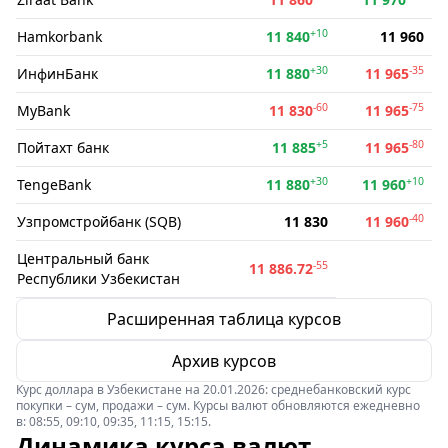
+10
Hamkorbank
11 840
11 960
+30
-35
ИнфинБанк
11 880
11 965
-60
-75
MyBank
11 830
11 965
+5
-80
Пойтахт банк
11 885
11 965
+30
+10
TengeBank
11 880
11 960
-40
Узпромстройбанк (SQB)
11 830
11 960
Центральный банк
-55
11 886.72
Республики Узбекистан
Расширенная таблица курсов
Архив курсов
Курс доллара в Узбекистане на 20.01.2026: среднебанковский курс
покупки – сум, продажи – сум. Курсы валют обновляются ежедневно
в: 08:55, 09:10, 09:35, 11:15, 15:15.
Динамика курса валют