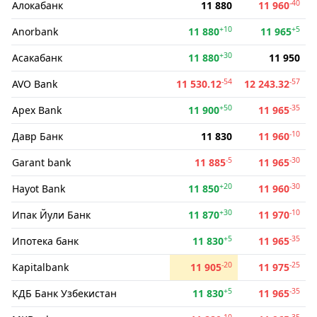
-40
Алокабанк
11 880
11 960
+10
+5
Anorbank
11 880
11 965
+30
Асакабанк
11 880
11 950
-54
-57
AVO Bank
11 530.12
12 243.32
+50
-35
Apex Bank
11 900
11 965
-10
Давр Банк
11 830
11 960
-5
-30
Garant bank
11 885
11 965
+20
-30
Hayot Bank
11 850
11 960
+30
-10
Ипак Йули Банк
11 870
11 970
+5
-35
Ипотека банк
11 830
11 965
-20
-25
Kapitalbank
11 905
11 975
+5
-35
КДБ Банк Узбекистан
11 830
11 965
-10
-35