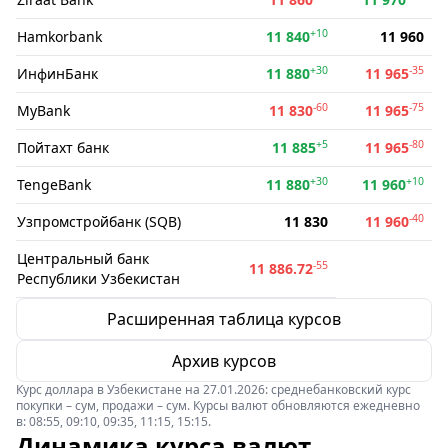
+10
Hamkorbank
11 840
11 960
+30
-35
ИнфинБанк
11 880
11 965
-60
-75
MyBank
11 830
11 965
+5
-80
Пойтахт банк
11 885
11 965
+30
+10
TengeBank
11 880
11 960
-40
Узпромстройбанк (SQB)
11 830
11 960
Центральный банк
-55
11 886.72
Республики Узбекистан
Расширенная таблица курсов
Архив курсов
Курс доллара в Узбекистане на 27.01.2026: среднебанковский курс
покупки – сум, продажи – сум. Курсы валют обновляются ежедневно
в: 08:55, 09:10, 09:35, 11:15, 15:15.
Динамика курса валют