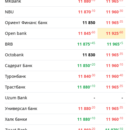
MKBank
11 880
11 965
-10
-30
NBU
11 870
11 960
-35
Ориент Финанс банк
11 850
11 965
-60
-60
Open bank
11 845
11 925
+45
+5
BRB
11 875
11 965
-35
Octobank
11 830
11 965
+20
-10
Садерат Банк
11 850
11 960
-30
-40
Туронбанк
11 840
11 960
+10
-35
Трастбанк
11 880
11 965
Uzum Bank
-
-
-20
-35
Универсал банк
11 880
11 965
+10
-10
Халк банки
11 880
11 960
-20
+10
Ziraat Bank
11 860
11 970