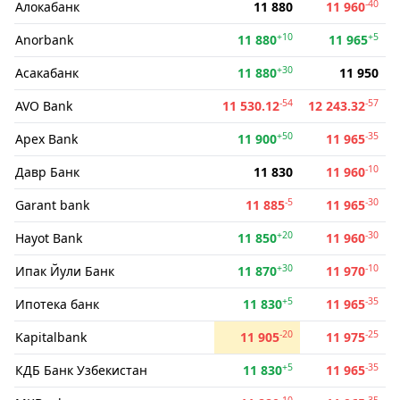
-40
Алокабанк
11 880
11 960
+10
+5
Anorbank
11 880
11 965
+30
Асакабанк
11 880
11 950
-54
-57
AVO Bank
11 530.12
12 243.32
+50
-35
Apex Bank
11 900
11 965
-10
Давр Банк
11 830
11 960
-5
-30
Garant bank
11 885
11 965
+20
-30
Hayot Bank
11 850
11 960
+30
-10
Ипак Йули Банк
11 870
11 970
+5
-35
Ипотека банк
11 830
11 965
-20
-25
Kapitalbank
11 905
11 975
+5
-35
КДБ Банк Узбекистан
11 830
11 965
-10
-35