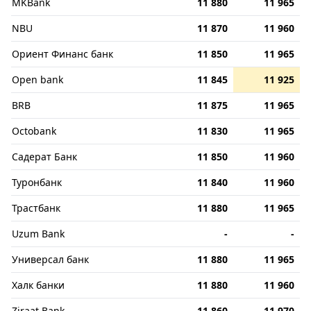
MKBank
11 880
11 965
NBU
11 870
11 960
Ориент Финанс банк
11 850
11 965
Open bank
11 845
11 925
BRB
11 875
11 965
Octobank
11 830
11 965
Садерат Банк
11 850
11 960
Туронбанк
11 840
11 960
Трастбанк
11 880
11 965
Uzum Bank
-
-
Универсал банк
11 880
11 965
Халк банки
11 880
11 960
Ziraat Bank
11 860
11 970