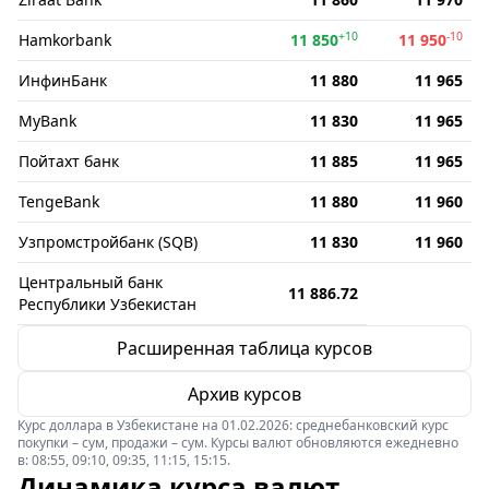
+10
-10
Hamkorbank
11 850
11 950
ИнфинБанк
11 880
11 965
MyBank
11 830
11 965
Пойтахт банк
11 885
11 965
TengeBank
11 880
11 960
Узпромстройбанк (SQB)
11 830
11 960
Центральный банк
11 886.72
Республики Узбекистан
Расширенная таблица курсов
Архив курсов
Курс доллара в Узбекистане на 01.02.2026: среднебанковский курс
покупки – сум, продажи – сум. Курсы валют обновляются ежедневно
в: 08:55, 09:10, 09:35, 11:15, 15:15.
Динамика курса валют