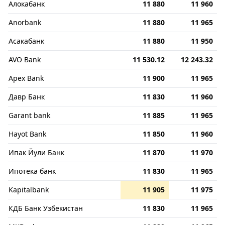
Алокабанк
11 880
11 960
Anorbank
11 880
11 965
Асакабанк
11 880
11 950
AVO Bank
11 530.12
12 243.32
Apex Bank
11 900
11 965
Давр Банк
11 830
11 960
Garant bank
11 885
11 965
Hayot Bank
11 850
11 960
Ипак Йули Банк
11 870
11 970
Ипотека банк
11 830
11 965
Kapitalbank
11 905
11 975
КДБ Банк Узбекистан
11 830
11 965