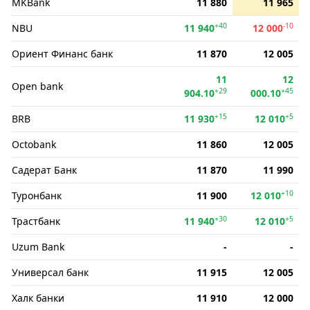
MKBank
11 880
11 965
+40
-10
NBU
11 940
12 000
Ориент Финанс банк
11 870
12 005
11
12
Open bank
+29
+45
904.10
000.10
+15
+5
BRB
11 930
12 010
Octobank
11 860
12 005
Садерат Банк
11 870
11 990
+10
Туронбанк
11 900
12 010
+30
+5
Трастбанк
11 940
12 010
Uzum Bank
-
-
Универсал банк
11 915
12 005
Халк банки
11 910
12 000