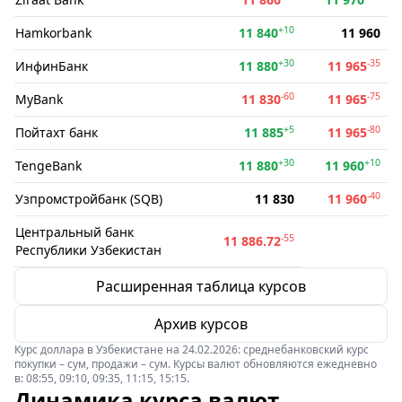
+10
Hamkorbank
11 840
11 960
+30
-35
ИнфинБанк
11 880
11 965
-60
-75
MyBank
11 830
11 965
+5
-80
Пойтахт банк
11 885
11 965
+30
+10
TengeBank
11 880
11 960
-40
Узпромстройбанк (SQB)
11 830
11 960
Центральный банк
-55
11 886.72
Республики Узбекистан
Расширенная таблица курсов
Архив курсов
Курс доллара в Узбекистане на 24.02.2026: среднебанковский курс
покупки – сум, продажи – сум. Курсы валют обновляются ежедневно
в: 08:55, 09:10, 09:35, 11:15, 15:15.
Динамика курса валют