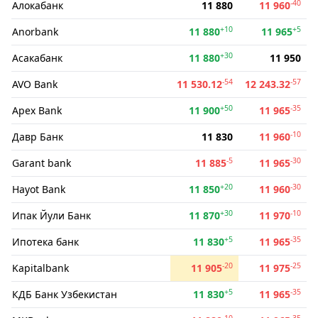
-40
Алокабанк
11 880
11 960
+10
+5
Anorbank
11 880
11 965
+30
Асакабанк
11 880
11 950
-54
-57
AVO Bank
11 530.12
12 243.32
+50
-35
Apex Bank
11 900
11 965
-10
Давр Банк
11 830
11 960
-5
-30
Garant bank
11 885
11 965
+20
-30
Hayot Bank
11 850
11 960
+30
-10
Ипак Йули Банк
11 870
11 970
+5
-35
Ипотека банк
11 830
11 965
-20
-25
Kapitalbank
11 905
11 975
+5
-35
КДБ Банк Узбекистан
11 830
11 965
-10
-35