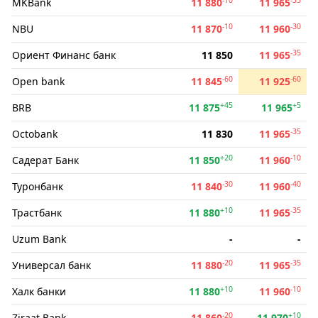
MKBank
11 880
11 965
-10
-30
NBU
11 870
11 960
-35
Ориент Финанс банк
11 850
11 965
-60
-60
Open bank
11 845
11 925
+45
+5
BRB
11 875
11 965
-35
Octobank
11 830
11 965
+20
-10
Садерат Банк
11 850
11 960
-30
-40
Туронбанк
11 840
11 960
+10
-35
Трастбанк
11 880
11 965
Uzum Bank
-
-
-20
-35
Универсал банк
11 880
11 965
+10
-10
Халк банки
11 880
11 960
-20
+10
Ziraat Bank
11 860
11 970