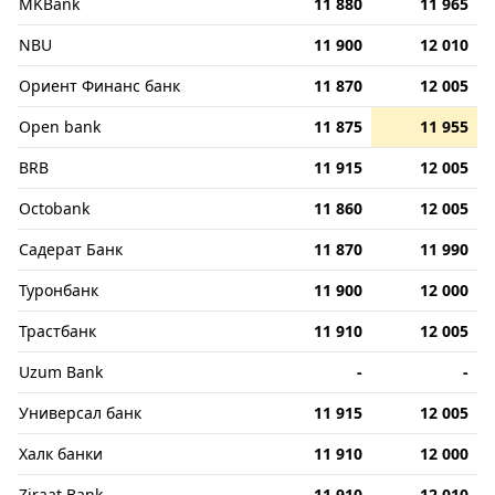
MKBank
11 880
11 965
NBU
11 900
12 010
Ориент Финанс банк
11 870
12 005
Open bank
11 875
11 955
BRB
11 915
12 005
Octobank
11 860
12 005
Садерат Банк
11 870
11 990
Туронбанк
11 900
12 000
Трастбанк
11 910
12 005
Uzum Bank
-
-
Универсал банк
11 915
12 005
Халк банки
11 910
12 000
Ziraat Bank
11 910
12 010