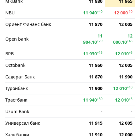
MKBank
11 880
11 965
+40
-10
NBU
11 940
12 000
Ориент Финанс банк
11 870
12 005
11
12
Open bank
+29
+45
904.10
000.10
+15
+5
BRB
11 930
12 010
Octobank
11 860
12 005
Садерат Банк
11 870
11 990
+10
Туронбанк
11 900
12 010
+30
+5
Трастбанк
11 940
12 010
Uzum Bank
-
-
Универсал банк
11 915
12 005
Халк банки
11 910
12 000