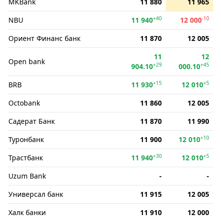
MKBank
11 880
11 965
+40
-10
NBU
11 940
12 000
Ориент Финанс банк
11 870
12 005
11
12
Open bank
+29
+45
904.10
000.10
+15
+5
BRB
11 930
12 010
Octobank
11 860
12 005
Садерат Банк
11 870
11 990
+10
Туронбанк
11 900
12 010
+30
+5
Трастбанк
11 940
12 010
Uzum Bank
-
-
Универсал банк
11 915
12 005
Халк банки
11 910
12 000