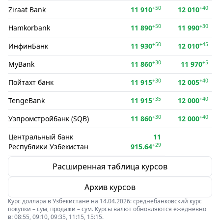
+50
+40
Ziraat Bank
11 910
12 010
+50
+30
Hamkorbank
11 890
11 990
+50
+45
ИнфинБанк
11 930
12 010
+30
+5
MyBank
11 860
11 970
+30
+40
Пойтахт банк
11 915
12 005
+35
+40
TengeBank
11 915
12 000
+30
+40
Узпромстройбанк (SQB)
11 860
12 000
Центральный банк
11
+29
Республики Узбекистан
915.64
Расширенная таблица курсов
Архив курсов
Курс доллара в Узбекистане на 14.04.2026: среднебанковский курс
покупки – сум, продажи – сум. Курсы валют обновляются ежедневно
в: 08:55, 09:10, 09:35, 11:15, 15:15.