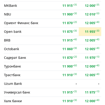
+35
+35
MKBank
11 915
12 000
+30
+50
NBU
11 900
12 010
+20
+40
Ориент Финанс банк
11 870
12 005
+30
+30
Open bank
11 875
11 955
+40
+40
BRB
11 915
12 005
+30
+40
Octobank
11 860
12 005
+20
+10
Садерат Банк
11 870
11 970
+60
+40
Туронбанк
11 900
12 000
+30
+40
Трастбанк
11 910
12 005
Uzum Bank
-
-
+35
+10
Универсал банк
11 915
11 975
+30
+40
Халк банки
11 910
12 000