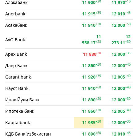
+20
+10
Алокабанк
11 900
11 970
+35
+45
Anorbank
11 915
12 010
+30
+50
Асакабанк
11 910
12 000
11
12
AVO Bank
+28
+30
558.17
273.11
-20
+35
Apex Bank
11 880
12 000
+30
+40
Давр Банк
11 860
12 000
+35
+40
Garant bank
11 920
12 005
+60
+40
Hayot Bank
11 910
12 000
+20
+30
Ипак Йули Банк
11 890
12 000
+30
+40
Ипотека банк
11 860
12 005
+30
+30
Kapitalbank
11 935
12 005
+60
+45
КДБ Банк Узбекистан
11 890
12 010