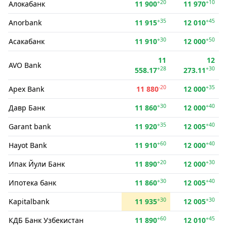
+20
+10
Алокабанк
11 900
11 970
+35
+45
Anorbank
11 915
12 010
+30
+50
Асакабанк
11 910
12 000
11
12
AVO Bank
+28
+30
558.17
273.11
-20
+35
Apex Bank
11 880
12 000
+30
+40
Давр Банк
11 860
12 000
+35
+40
Garant bank
11 920
12 005
+60
+40
Hayot Bank
11 910
12 000
+20
+30
Ипак Йули Банк
11 890
12 000
+30
+40
Ипотека банк
11 860
12 005
+30
+30
Kapitalbank
11 935
12 005
+60
+45
КДБ Банк Узбекистан
11 890
12 010