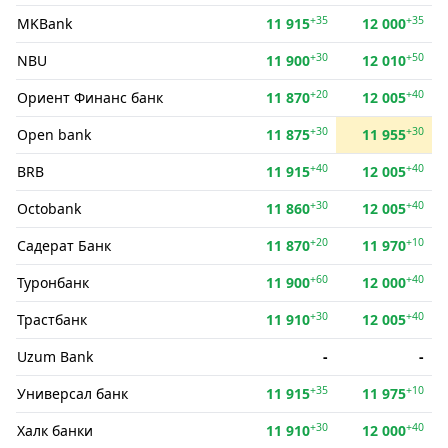
+35
+35
MKBank
11 915
12 000
+30
+50
NBU
11 900
12 010
+20
+40
Ориент Финанс банк
11 870
12 005
+30
+30
Open bank
11 875
11 955
+40
+40
BRB
11 915
12 005
+30
+40
Octobank
11 860
12 005
+20
+10
Садерат Банк
11 870
11 970
+60
+40
Туронбанк
11 900
12 000
+30
+40
Трастбанк
11 910
12 005
Uzum Bank
-
-
+35
+10
Универсал банк
11 915
11 975
+30
+40
Халк банки
11 910
12 000