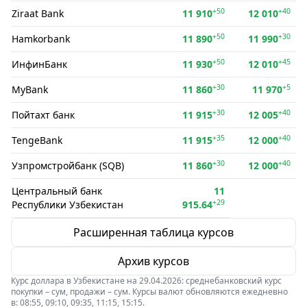
+50
+40
Ziraat Bank
11 910
12 010
+50
+30
Hamkorbank
11 890
11 990
+50
+45
ИнфинБанк
11 930
12 010
+30
+5
MyBank
11 860
11 970
+30
+40
Пойтахт банк
11 915
12 005
+35
+40
TengeBank
11 915
12 000
+30
+40
Узпромстройбанк (SQB)
11 860
12 000
Центральный банк
11
+29
Республики Узбекистан
915.64
Расширенная таблица курсов
Архив курсов
Курс доллара в Узбекистане на 29.04.2026: среднебанковский курс
покупки – сум, продажи – сум. Курсы валют обновляются ежедневно
в: 08:55, 09:10, 09:35, 11:15, 15:15.