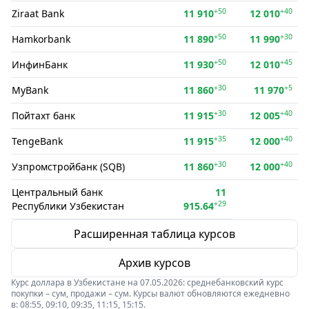
+50
+40
Ziraat Bank
11 910
12 010
+50
+30
Hamkorbank
11 890
11 990
+50
+45
ИнфинБанк
11 930
12 010
+30
+5
MyBank
11 860
11 970
+30
+40
Пойтахт банк
11 915
12 005
+35
+40
TengeBank
11 915
12 000
+30
+40
Узпромстройбанк (SQB)
11 860
12 000
Центральный банк
11
+29
Республики Узбекистан
915.64
Расширенная таблица курсов
Архив курсов
Курс доллара в Узбекистане на 07.05.2026: среднебанковский курс
покупки – сум, продажи – сум. Курсы валют обновляются ежедневно
в: 08:55, 09:10, 09:35, 11:15, 15:15.