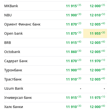
+35
+35
MKBank
11 915
12 000
+30
+50
NBU
11 900
12 010
+20
+40
Ориент Финанс банк
11 870
12 005
+30
+30
Open bank
11 875
11 955
+40
+40
BRB
11 915
12 005
+30
+40
Octobank
11 860
12 005
+20
+10
Садерат Банк
11 870
11 970
+60
+40
Туронбанк
11 900
12 000
+30
+40
Трастбанк
11 910
12 005
Uzum Bank
-
-
+35
+10
Универсал банк
11 915
11 975
+30
+40
Халк банки
11 910
12 000