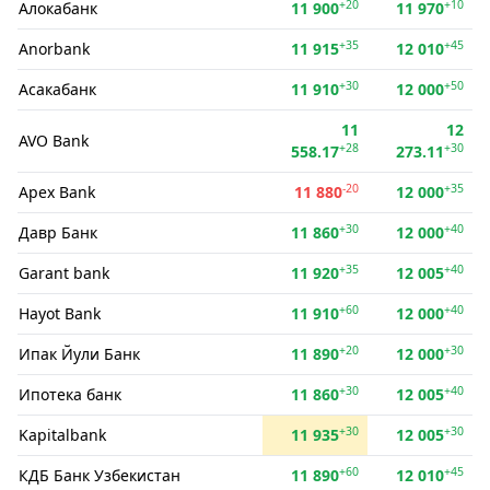
+20
+10
Алокабанк
11 900
11 970
+35
+45
Anorbank
11 915
12 010
+30
+50
Асакабанк
11 910
12 000
11
12
AVO Bank
+28
+30
558.17
273.11
-20
+35
Apex Bank
11 880
12 000
+30
+40
Давр Банк
11 860
12 000
+35
+40
Garant bank
11 920
12 005
+60
+40
Hayot Bank
11 910
12 000
+20
+30
Ипак Йули Банк
11 890
12 000
+30
+40
Ипотека банк
11 860
12 005
+30
+30
Kapitalbank
11 935
12 005
+60
+45
КДБ Банк Узбекистан
11 890
12 010