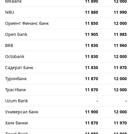
MKBank
11 890
12 000
NBU
11 880
11 990
Ориент Финанс банк
11 850
12 000
Open bank
11 905
11 985
BRB
11 830
11 960
Octobank
11 830
12 000
Садерат Банк
11 830
11 970
Туронбанк
11 870
12 000
Трастбанк
11 870
12 000
Uzum Bank
-
-
Универсал банк
11 900
12 000
Халк банки
11 870
11 970
Ziraat Bank
11 880
11 960