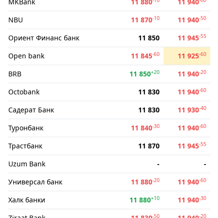
MKBank
11 880
11 940
-10
-50
NBU
11 870
11 940
-55
Ориент Финанс банк
11 850
11 945
-60
-60
Open bank
11 845
11 925
+20
-20
BRB
11 850
11 940
-60
Octobank
11 830
11 940
-40
Садерат Банк
11 830
11 930
-30
-60
Туронбанк
11 840
11 940
-55
Трастбанк
11 870
11 945
Uzum Bank
-
-
-20
-60
Универсал банк
11 880
11 940
+10
-30
Халк банки
11 880
11 940
-50
-20
Ziraat Bank
11 830
11 940