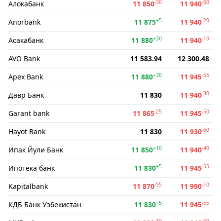
-30
-60
Алокабанк
11 850
11 940
+5
-20
Anorbank
11 875
11 940
+30
-10
Асакабанк
11 880
11 940
AVO Bank
11 583.94
12 300.48
+30
-55
Apex Bank
11 880
11 945
-30
Давр Банк
11 830
11 940
-25
-50
Garant bank
11 865
11 945
-60
Hayot Bank
11 830
11 930
+10
-40
Ипак Йули Банк
11 850
11 940
+5
-55
Ипотека банк
11 830
11 945
-55
-10
Kapitalbank
11 870
11 990
+5
-55
КДБ Банк Узбекистан
11 830
11 945
-10
-60