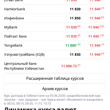
-20
Hamkorbank
11 830
11 940
-60
ИнфинБанк
11 850
11 940
-60
-100
MyBank
11 830
11 940
-45
-105
Пойтахт банк
11 835
11 940
+30
-10
TengeBank
11 880
11 940
-60
Узпромстройбанк (SQB)
11 830
11 940
Центральный банк
-55
11 886.72
Республики Узбекистан
Расширенная таблица курсов
Архив курсов
Курс доллара в Узбекистане на 05.06.2026: среднебанковский курс
покупки – сум, продажи – сум. Курсы валют обновляются ежедневно
в: 08:55, 09:10, 09:35, 11:15, 15:15.
Динамика курса валют